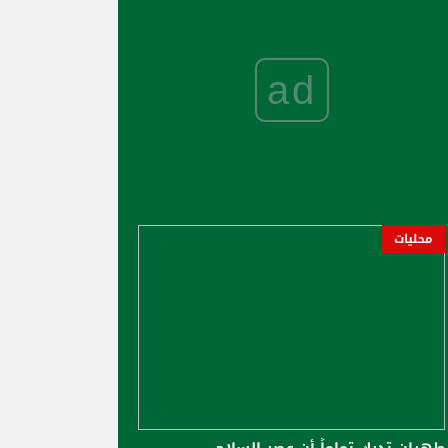
ad
محليات