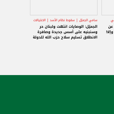
ني
سامي الجميّل
سقوط نظام الأسد
الاغتيالات
 عن
الجميّل: الوصايات انتهت ولبنان حر
إلا!
وسنبنيه على أسس جديدة وصافرة
الانطلاق تسليم سلاح حزب الله للدولة