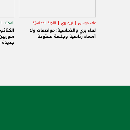
علاء موسى
نبيه بري
اللّجنة الخماسيّة
المكتب ال
الاستح
لقاء بري والخماسية: مواصفات ولا
الكتائب
أسماء رئاسية وجلسة مفتوحة
سوريين 
جديدة م
والاحتلا