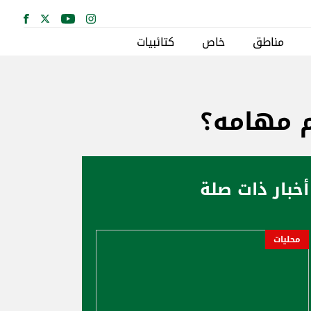
مناطق
خاص
كتائبيات
م مهامه؟
أخبار ذات صلة
محليات