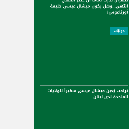
طهران تدرك تماماً أن عصر السلاح
انتهى...وهل يكون ميشال عيسى خليفة
أورتاغوس؟
دوليّات
ترامب يُعين ميشال عيسى سفيراً للولايات
المتحدة لدى لبنان