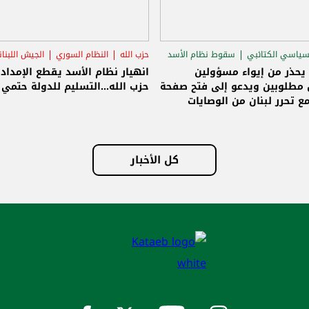
سياسي الكتائبي
سقوط نظام الأسد
حزب الله
النظام السوري
الجيش اللبنا
قاق الرئاسي
 يحذر من إيواء مسؤولين
انهيار نظام الأسد يقطع الإمداد
مطلوبين ويدعو إلى فتح صفحة
حزب الله...التسليم للدولة حتمي و
ع تحرر لبنان من الوصايات
لات
كل الأخبار