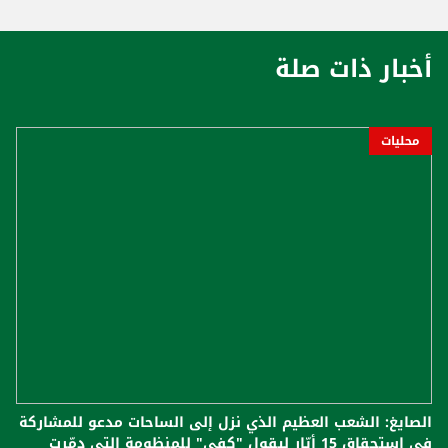
أخبار ذات صلة
محليات
الصايغ: الشعب العظيم الذي نزل إلى الساحات مدعو للمشاركة
في استحقاق 15 أيّار ليقول "كفى" للمنظومة التي دمّرت