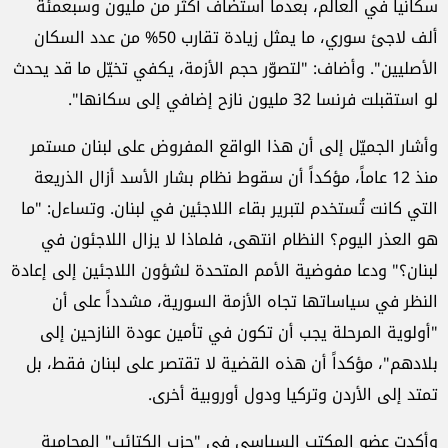
سكانياً في العالم، بعدما استضاف أكثر من مليون وسبعمئة
ألف لاجئ سوري، ما يمثل زيادة تقارب 50% من عدد السكان
الأصليين". وأضاف: "لتصوّر حجم الأزمة، يكفي تخيّل ما قد يحدث
لو استقبلت فرنسا 32 مليون نازح إضافي إلى سكانها".
وأشار الجميّل إلى أن هذا الواقع المفروض على لبنان مستمر
منذ 12 عاماً، مؤكداً أن سقوط نظام بشار الأسد أزال الذريعة
التي كانت تُستخدم لتبرير بقاء اللاجئين في لبنان. وتساءل: "ما
هو العذر اليوم؟ النظام انتهى، فلماذا لا يزال اللاجئون في
لبنان؟" ودعا مفوضية الأمم المتحدة لشؤون اللاجئين إلى إعادة
النظر في سياساتها تجاه الأزمة السورية، مشدداً على أن
"أولوية المرحلة يجب أن تكون في تأمين عودة النازحين إلى
بلادهم"، مؤكداً أن هذه القضية لا تقتصر على لبنان فقط، بل
تمتد إلى الأردن وتركيا ودول أوروبية أخرى.
وأكدت عضو المكتب السياسي في "حزب الكتائب" المحامية