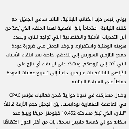
يولي رئيس حزب الكتائب اللبنانية، النائب سامي الجميّل، مع
كتلته النيابية، اهتماماً بالغ الأهمية لهذا الملف، الذي يُعدّ من
أبرز التحديات الأمنية والاقتصادية التي تواجه لبنان، ويهدد
هويته الوطنية واستقراره. ويؤكد الجميّل على ضرورة عودة
جميع النازحين السوريين إلى بلادهم، خاصة بعد انتفاء الأسباب
التي أدّت إلى نزوحهم. ويشدّد على أن بقاء أي نازح على
الأراضي اللبنانية بات غير مبرر، داعياً إلى تسريع عمليات العودة
حفاظاً على السيادة اللبنانية.
وخلال مشاركته في ندوة حوارية ضمن فعاليات مؤتمر CPAC
في العاصمة الهنغارية بودابست، بيّن الجميّل حجم الأزمة قائلاً:
"لبنان، الذي تبلغ مساحته 10,452 كيلومترًا مربعًا ويبلغ عدد
سكانه حوالي خمسة ملايين نسمة، بات من أكثر الدول اكتظاظًا