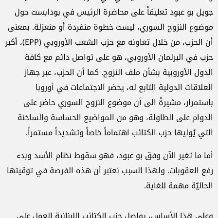
جويل بو عبود تعليقاً على محاضرة الرئيس في بودابست حول
موضوع النزوح السوري، ليست خطوة منفردة أو منعزلة. بمعنى
أن الحزب، من خلال تعاونه مع حزب الشعب الأوروبي (EPP)، أكبر
حزب في البرلمان الأوروبي، هو على تواصل دائم مع كافة
الدول الأوروبية بشأن ملف النزوح. كما أن الحزب، عبر جهاز
العلاقات الدولية التابع له، يحضر الاجتماعات في أوروبا
باستمرار، مشيرةً الى أن موضوع النزوح السوري حاضر على
الدوام على الطاولة، وهو من المواضيع الحساسة والساخنة
التي يُوليها حزب الكتائب اهتماماً خاصاً وتشديداً مستمراً.
أما ما تغير الآن وفق بو عبود، فهو سقوط نظام الأسد وبدء
رفع العقوبات. ولهذا السبب نعتبر أن هذه الفرصة في توقيتها
الحاليّة مهمة للغاية.
وعلى هذا الأساس، يواصل حزب الكتائب اللبنانية العمل على