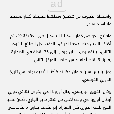
ad
واستفاد الضيوف من هدفين سجلهما خفيتشا ‌كفاراتسخيليا
‌وإبراهيم مباي.
وافتتح الجورجي كفاراتسخيليا التسجيل في الدقيقة 29، ثم
أضاف البديل مباي هدفا آخر في الوقت ‌بدل الضائع للشوط
الثاني، ‌ليرتفع ⁠رصيد سان جرمان إلى 76 نقطة في الصدارة
بفارق 9 نقاط أمام ⁠لانس ‌صاحب المركز الثاني.
وعزز باريس سان جرمان مكانته ⁠كأكثر الأندية نجاحا في تاريخ
⁠الدوري الفرنسي.
وكان الفريق الباريسي، بطل أوروبا الذي يخوض نهائي دوري
أبطال ⁠أوروبا في وقت لاحق من شهر مايو الجاري، ضمن عمليا
الفوز بلقب الدوري قبل المباراة إثر تقدمه بفارق 6 نقاط على