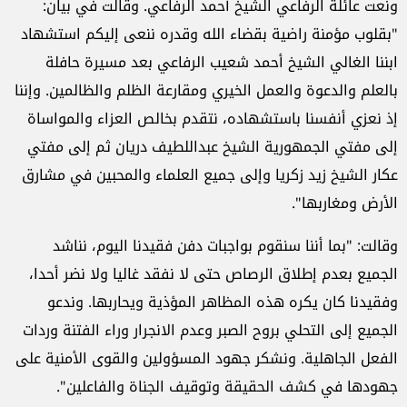
ونعت عائلة الرفاعي الشيخ أحمد الرفاعي. وقالت في بيان:
"بقلوب مؤمنة راضية بقضاء الله وقدره ننعى إليكم استشهاد
ابننا الغالي الشيخ أحمد شعيب الرفاعي بعد مسيرة حافلة
بالعلم والدعوة والعمل الخيري ومقارعة الظلم والظالمين. وإننا
إذ نعزي أنفسنا باستشهاده، نتقدم بخالص العزاء والمواساة
إلى مفتي الجمهورية الشيخ عبداللطيف دريان ثم إلى مفتي
عكار الشيخ زيد زكريا وإلى جميع العلماء والمحبين في مشارق
الأرض ومغاربها".
وقالت: "بما أننا سنقوم بواجبات دفن فقيدنا اليوم، نناشد
الجميع بعدم إطلاق الرصاص حتى لا نفقد غاليا ولا نضر أحدا،
وفقيدنا كان يكره هذه المظاهر المؤذية ويحاربها. وندعو
الجميع إلى التحلي بروح الصبر وعدم الانجرار وراء الفتنة وردات
الفعل الجاهلية. ونشكر جهود المسؤولين والقوى الأمنية على
جهودها في كشف الحقيقة وتوقيف الجناة والفاعلين".