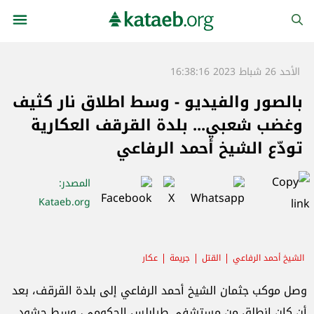
الأحد 26 شباط 2023 16:38:16
بالصور والفيديو - وسط اطلاق نار كثيف
وغضب شعبي... بلدة القرقف العكارية
تودّع الشيخ أحمد الرفاعي
المصدر
:
Kataeb.org
الشيخ أحمد الرفاعي
القتل
جريمة
عكار
وصل موكب جثمان الشيخ أحمد الرفاعي إلى بلدة القرقف، بعد
أن كان انطلق من مستشفى طرابلس الحكومي، وسط حشود