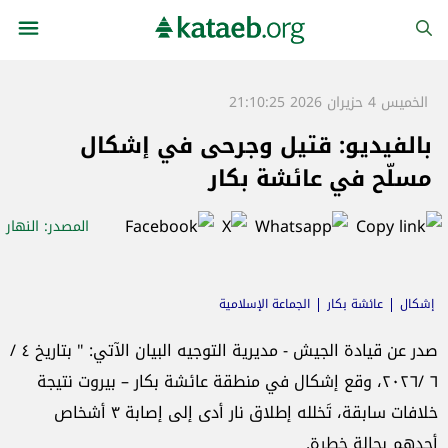
الخميس 4 حزيران 2026 21:10:25
بالفيديو: قتيل وجرحى في إشكال
مسلّح في عائشة بكار
المصدر
: النهار
إشكال
عائشة بكار
الجماعة الإسلامية
صدر عن قيادة الجيش - مديرية التوجيه البيان الآتي: " بتاريخ ٤ /
٦ /٢٠٢٦، وقع إشكال في منطقة عائشة بكار – بيروت نتيجة
خلافات سابقة، تَخلله إطلاق نار أدى إلى إصابة ٣ أشخاص
أحدهم بحالة خطرة.