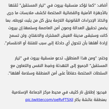
أضاف: "كما تؤكد منسقية بيروت في "تيار المستقبل" ثقتها
بالأجهزة الأمنية والقضائية المختصة لكشف ملابسات ما جرى
واتخاذ الإجراءات القانونية اللازمة بحق كل من يثبت تورطه، بما
يضمن تحقيق العدالة وصون أمن العاصمة وسلمها.إن بيروت
كانت وستبقى مدينة العيش المشترك والانفتاح، ولن تسمح
إرادة أهلها بأن تتحول أي حادثة إلى سبب للفتنة أو الانقسام".
وختم: "ومن هذا المنطلق، تدعو منسقية بيروت في "تيار
المستقبل" الجميع إلى التهدئة وضبط النفس والتعاون مع
السلطات المختصة حفاظاً على أمن المنطقة وسلامة أهلها".
فيديو: إطلاق نار كثيف في محيط مركز الجماعة الإسلامية
بمنطقة عائشة بكار
pic.twitter.com/oeRvFT5Xil