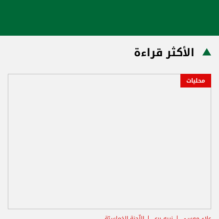
الأكثر قراءة
محليات
علاء موسى
نبيه بري
اللّجنة الخماسيّة