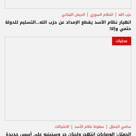
حزب الله
النظام السوري
الجيش اللبناني
انهيار نظام الأسد يقطع الإمداد عن حزب الله...التسليم للدولة
حتمي وإلا!
محليات
سامي الجميّل
سقوط نظام الأسد
الاغتيالات
الجميّل: الوصايات انتهت ولبنان حر وسنبنيه على أسس جديدة