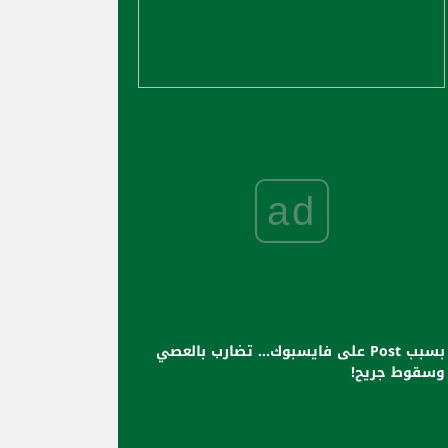
ad
بسبب Post على فايسبوك... تضارب بالعصي
وسقوط جريح!