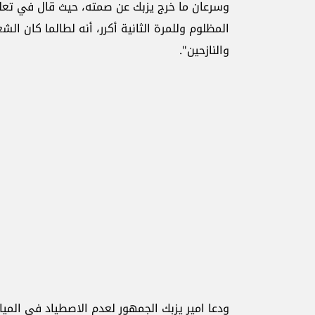
وسرعان ما خرج يزبك عن صمته، حيث قال في تعل
المظلوم وللمرة الثانية أكرر، أنه لطالما كان ال
والنازحين".
ودعا امير يزبك الجمهور لعدم الاصطياد في الميا