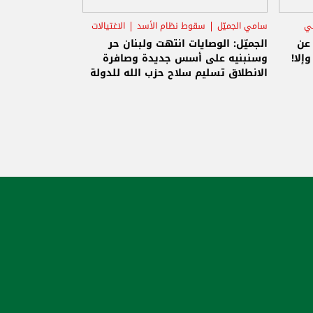
ني
سامي الجميّل
سقوط نظام الأسد
الاغتيالات
 عن
الجميّل: الوصايات انتهت ولبنان حر
إلا!
وسنبنيه على أسس جديدة وصافرة
الانطلاق تسليم سلاح حزب الله للدولة