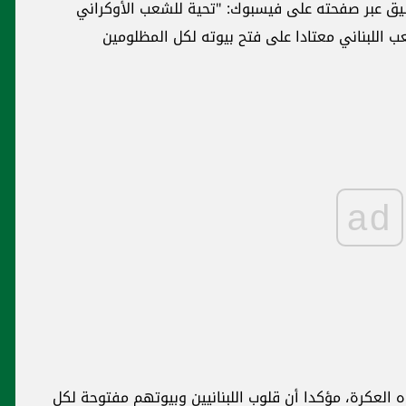
يق عبر صفحته على فيسبوك: "تحية للشعب الأوكراني
شعب اللبناني معتادا على فتح بيوته لكل المظلومين
ad
ه العكرة، مؤكدا أن قلوب اللبنانيين وبيوتهم مفتوحة لكل