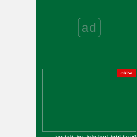
ad
محليات