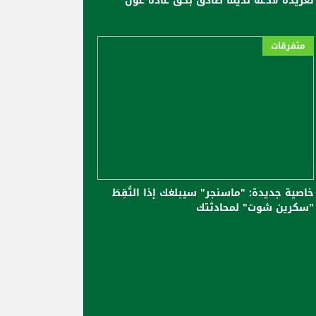
تغريدة لاذعة لديما صادق بحق غادة عون
متفرقات
خاصية جديدة: "ماسنجر" سيبلغك إذا التُقِطَ
"سكرين شوت" لمحادثتك