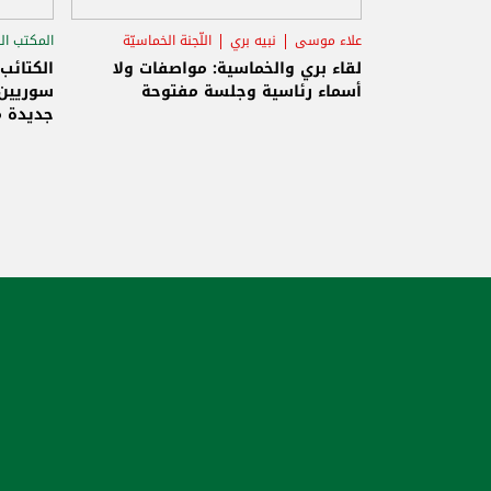
علاء موسى
نبيه بري
اللّجنة الخماسيّة
المكتب ال
الاستح
لقاء بري والخماسية: مواصفات ولا
الكتائب
أسماء رئاسية وجلسة مفتوحة
سوريين 
جديدة م
والاحتلا