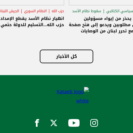
سياسي الكتائبي
سقوط نظام الأسد
حزب الله
النظام السوري
الجيش اللبنا
قاق الرئاسي
 يحذر من إيواء مسؤولين
انهيار نظام الأسد يقطع الإمداد
مطلوبين ويدعو إلى فتح صفحة
حزب الله...التسليم للدولة حتمي و
ع تحرر لبنان من الوصايات
لات
كل الأخبار