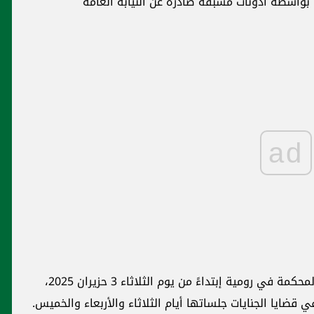
بواسطة أذونات مسبقة صادرة عن النيابة العامة
ad
و اعلنت"بناءً على ذلك، إنطلاق العمل في قاعة المحكمة في رومية إبتداءً من يوم الثلاثاء 3 حزيران 2025،
 قضايا الجنايات جلساتها أيام الثلاثاء والأربعاء والخميس.