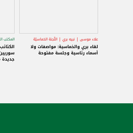
علاء موسى
نبيه بري
اللّجنة الخماسيّة
المكتب ال
الاستح
لقاء بري والخماسية: مواصفات ولا
الكتائب
أسماء رئاسية وجلسة مفتوحة
سوريين 
جديدة م
والاحتلا