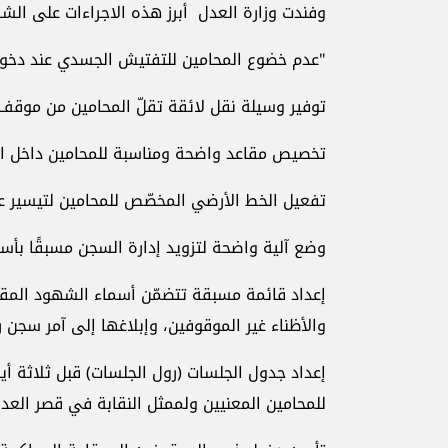
وفندت وزارة العدل أبرز هذه الاجراءات على الشك
"عدم خضوع المحامين للتفتيش الجسدي عند دخول
توفير وسيلة نقل لائقة تقلّ المحامين من موقف 
تخصيص مقاعد واضحة ومناسبة للمحامين داخل ال
تفعيل الخط الأرضي المخصّص للمحامين لتيسير عم
وضع آلية واضحة لتزويد إدارة السجن مسبقًا بأسم
إعداد قائمة مسبقة تتضمّن أسماء الشهود المق
والأظناء غير الموقوفين، وإبلاغها إلى آمر سجن 
إعداد جدول الجلسات (رول الجلسات) قبل ثلاثة أيا
للمحامين المعنيين ولممثل النقابة في قصر العدل