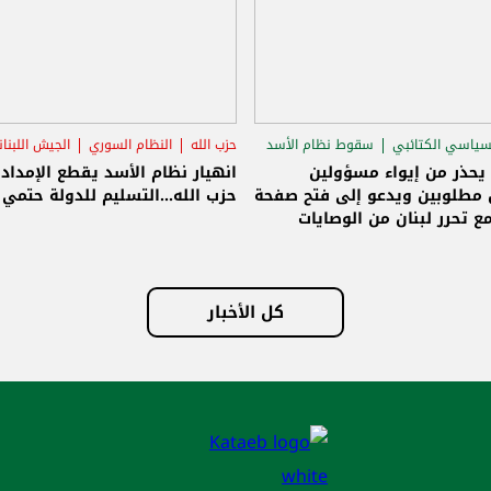
سياسي الكتائبي
سقوط نظام الأسد
حزب الله
النظام السوري
الجيش اللبنا
قاق الرئاسي
 يحذر من إيواء مسؤولين
انهيار نظام الأسد يقطع الإمداد
مطلوبين ويدعو إلى فتح صفحة
حزب الله...التسليم للدولة حتمي و
ع تحرر لبنان من الوصايات
لات
كل الأخبار