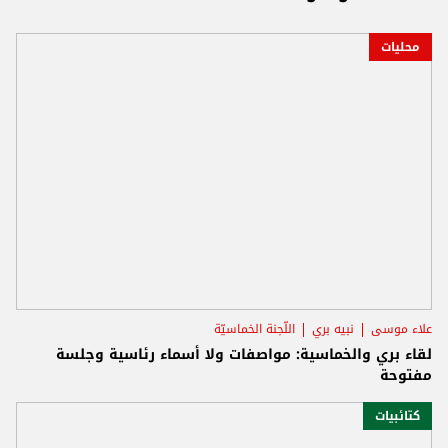
محليات
علاء موسى
نبيه بري
اللّجنة الخماسيّة
لقاء بري والخماسية: مواصفات ولا أسماء رئاسية وجلسة
مفتوحة
كتائبيات