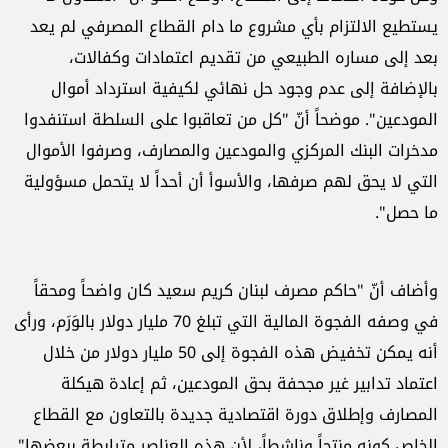
يستطيع الالتزام بأي مشروع ما دام القطاع المصرفي لم يعد
بعد إلى مساره الطبيعي من تقديم اعتمادات وكفالات،
بالإضافة إلى عدم وجود حل نهائي لكيفية استرداد أموال
المودعين". موضحاً أنّ "كل من تعاقبوا على السلطة استنفدوا
مدخرات البنك المركزي والمودعين والمصارف، وصرفوا الأموال
التي لا يحق لهم صرفها، والأسوأ أن أحداً لا يتحمل مسؤولية
ما حصل".
وأضاف أنّ "حاكم مصرف لبنان كريم سعيد كان واضحاً ومحقاً
في وصفه الفجوة المالية التي تبلغ 70 مليار دولار بالوَرَم، ورأى
أنه يمكن تخفيض هذه الفجوة إلى 50 مليار دولار من خلال
اعتماد تدابير غير مجحفة بحق المودعين، ثم إعادة هيكلة
المصارف وإطلاق دورة اقتصادية جديدة بالتعاون مع القطاع
الخاص كونه منتجاً وناشطاً، لأن هذه العناصر مترابطة ببعضها".