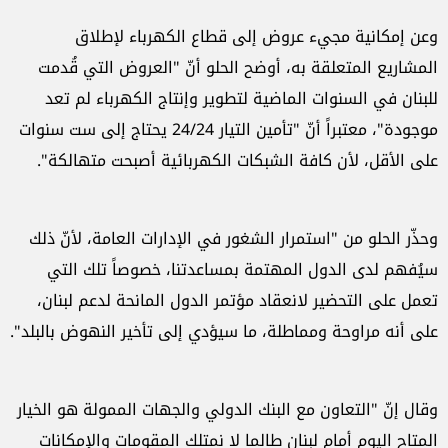
وعن إمكانية مجيء عروض إلى قطاع الكهرباء لإطلاق
المشاريع المتعلقة به، أوضح الحلو أنّ "العروض التي قُدمت
للبنان في السنوات الماضية لتطوير وإنتاج الكهرباء لم تعد
موجودة"، معتبراً أنّ "تأمين التيار 24/24 يحتاج إلى ست سنوات
على الأقل، لأن كافة الشبكات الكهربائية أصبحت متهالكة".
وحذّر الحلو من "استمرار الشغور في الإدارات العامة، لأنّ ذلك
سيُفهم لدى الدول المهتمة بمساعدتنا، خصوصاً تلك التي
تعمل على التحضير لانعقاد مؤتمر الدول المانحة لدعم لبنان،
على أنه مراوحة ومماطلة، ما سيؤدي إلى تأخير النهوض بالبلد".
وقال إنّ "التعاون مع البنك الدولي والجهات الممولة هو الخيار
المتاح اليوم أمام لبنان طالما لا نمتلك المقومات والإمكانات