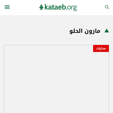
مارون الحلو
محليات