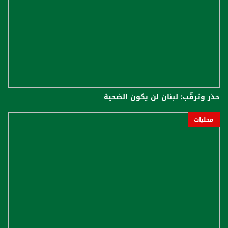
حذر وترقّب: لبنان لن يكون الضحية
محليات