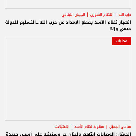
حزب الله
النظام السوري
الجيش اللبناني
انهيار نظام الأسد يقطع الإمداد عن حزب الله...التسليم للدولة
حتمي وإلا!
محليات
سامي الجميّل
سقوط نظام الأسد
الاغتيالات
الجميّل: الوصايات انتهت ولبنان حر وسنبنيه على أسس جديدة