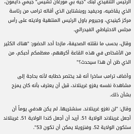
الرئيس التنفيذي لبنك "جيه بي مورغان تشيس" جيمي دايمون،
الذي يقاضيه، وديفيد روبنشتاين الذي أقاله ترامب من رئاسة
مركز كينيدي، وجيروم باول الرئيس المنتهية ولايته على رأس
مجلس الاحتياطي الفيدرالي.
وقال، بحسب ما نقلته الصحيفة، مازحا أحد الحضور: "هناك الكثير
من الأشخاص في هذه القاعة أكرههم، معظمكم أحبكم، من
الذي ظن أن هذا سيحدث؟"
وأضاف ترامب ساخرا أنه قد يختصر خطابه لأنه بحاجة إلى
مشاهدة نفسه يغزو غرينلاند، قبل أن يعترف بأنه كان يمزح
بشأن ذلك.
وقال: "لن نغزو غرينلاند. سنشتريها. لم يكن هدفي يوماً أن
أجعل غرينلاند الولاية 51. أريد أن أجعل كندا الولاية 51. غرينلاند
ستكون الولاية 52. وفنزويلا يمكن أن تكون 53".