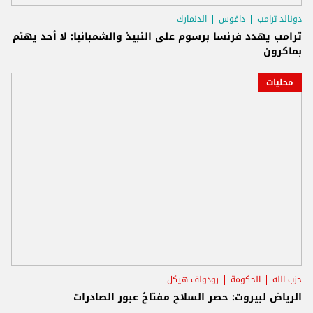
دونالد ترامب
دافوس
الدنمارك
ترامب يهدد فرنسا برسوم على النبيذ والشمبانيا: لا أحد يهتم
بماكرون
محليات
حزب الله
الحكومة
رودولف هيكل
الرياض لبيروت: حصر السلاح مفتاحُ عبور الصادرات