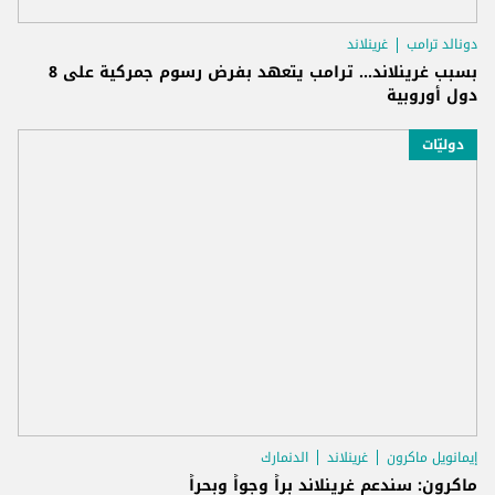
دونالد ترامب
غرينلاند
بسبب غرينلاند... ترامب يتعهد بفرض رسوم جمركية على 8
دول أوروبية
دوليّات
إيمانويل ماكرون
غرينلاند
الدنمارك
ماكرون: سندعم غرينلاند براً وجواً وبحراً