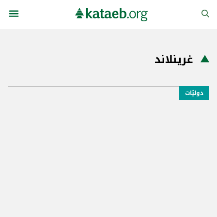
غرينلاند
دوليّات