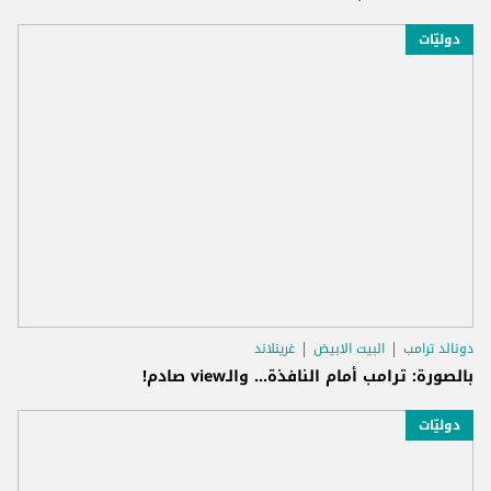
دوليّات
دونالد ترامب
البيت الابيض
غرينلاند
بالصورة: ترامب أمام النافذة... والـview صادم!
دوليّات