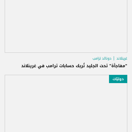
غرينلاند
دونالد ترامب
"مفاجأة" تحت الجليد تُربك حسابات ترامب في غرينلاند
دوليّات