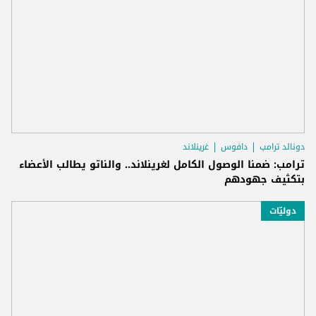
دونالد ترامب
دافوس
غرينلاند
ترامب: ضمنا الوصول الكامل لغرينلاند.. والناتو يطالب الأعضاء
بتكثيف جهودهم
دوليّات