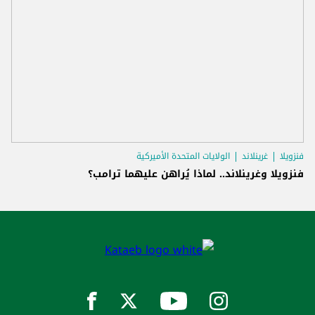
فنزويلا
غرينلاند
الولايات المتحدة الأميركية
فنزويلا وغرينلاند.. لماذا يُراهن عليهما ترامب؟