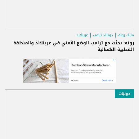
مارك روته
دونالد ترامب
غرينلاند
روته: بحثت مع ترامب الوضع الأمني في غرينلاند والمنطقة
القطبية الشمالية
دوليّات