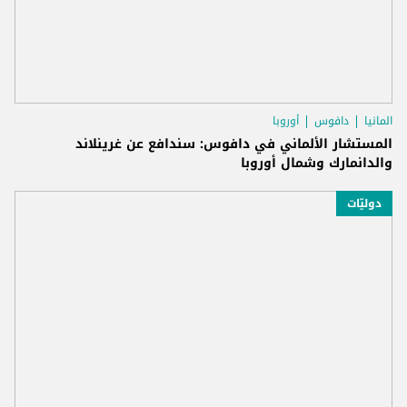
المانيا
دافوس
أوروبا
المستشار الألماني في دافوس: سندافع عن غرينلاند
والدانمارك وشمال أوروبا
دوليّات