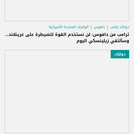
دونالد ترامب
دافوس
الولايات المتحدة الأميركية
ترامب من دافوس: لن نستخدم القوة للسّيطرة على غرينلاند...
وسألتقي زيلينسكي اليوم
دوليّات