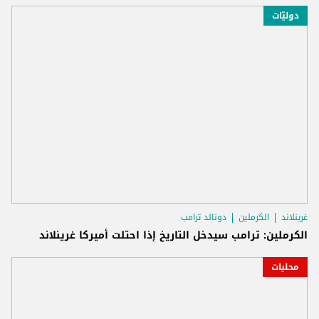
دوليّات
غرينلاند
الكرملين
دونالد ترامب
الكرملين: ترامب سيدخل التاريخ إذا احتلت أميركا غرينلاند
محليات