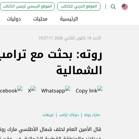
الموقع الحزبي للكتائب
الموقع الرسمي لرئيس الكتائب
الرئيسية
محليات
دوليات
الأحد 18 كانون الثاني 2026 19:27:11
روته: بحثت مع ترامب
الشمالية
مارك روته
دونالد ترامب
غرينلاند
قال الأمين العام لحلف شمال الأطلسي مارك روته
غرينلاند والمنطقة القطبية الشمالية، في وقت ت