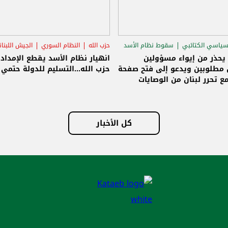
سياسي الكتائبي
سقوط نظام الأسد
حزب الله
النظام السوري
الجيش اللبنا
قاق الرئاسي
 يحذر من إيواء مسؤولين
انهيار نظام الأسد يقطع الإمداد
مطلوبين ويدعو إلى فتح صفحة
حزب الله...التسليم للدولة حتمي و
ع تحرر لبنان من الوصايات
لات
كل الأخبار