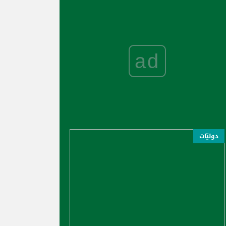
ad
دوليّات