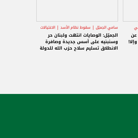
ني
سامي الجميّل
سقوط نظام الأسد
الاغتيالات
 عن
الجميّل: الوصايات انتهت ولبنان حر
إلا!
وسنبنيه على أسس جديدة وصافرة
الانطلاق تسليم سلاح حزب الله للدولة