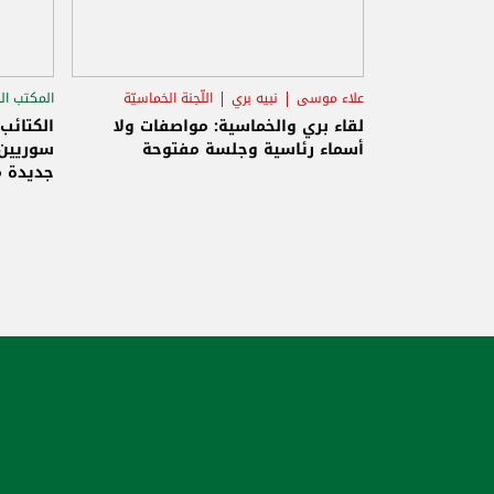
علاء موسى
نبيه بري
اللّجنة الخماسيّة
المكتب ال
الاستح
لقاء بري والخماسية: مواصفات ولا
الكتائب
أسماء رئاسية وجلسة مفتوحة
سوريين 
جديدة م
والاحتلا