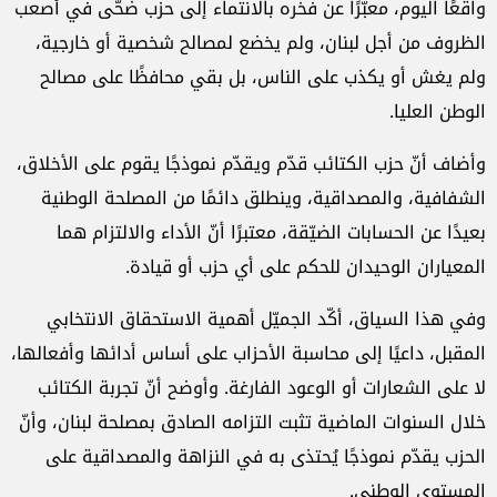
واقعًا اليوم، معبّرًا عن فخره بالانتماء إلى حزب ضحّى في أصعب
الظروف من أجل لبنان، ولم يخضع لمصالح شخصية أو خارجية،
ولم يغش أو يكذب على الناس، بل بقي محافظًا على مصالح
الوطن العليا.
وأضاف أنّ حزب الكتائب قدّم ويقدّم نموذجًا يقوم على الأخلاق،
الشفافية، والمصداقية، وينطلق دائمًا من المصلحة الوطنية
بعيدًا عن الحسابات الضيّقة، معتبرًا أنّ الأداء والالتزام هما
المعياران الوحيدان للحكم على أي حزب أو قيادة.
وفي هذا السياق، أكّد الجميّل أهمية الاستحقاق الانتخابي
المقبل، داعيًا إلى محاسبة الأحزاب على أساس أدائها وأفعالها،
لا على الشعارات أو الوعود الفارغة. وأوضح أنّ تجربة الكتائب
خلال السنوات الماضية تثبت التزامه الصادق بمصلحة لبنان، وأنّ
الحزب يقدّم نموذجًا يُحتذى به في النزاهة والمصداقية على
المستوى الوطني.