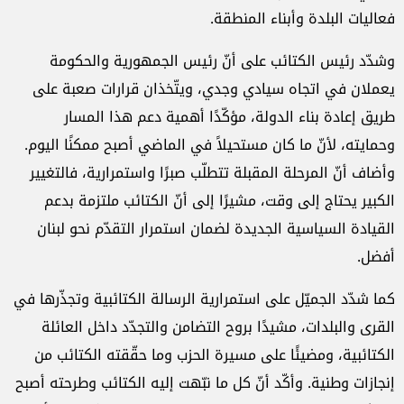
فعاليات البلدة وأبناء المنطقة.
وشدّد رئيس الكتائب على أنّ رئيس الجمهورية والحكومة
يعملان في اتجاه سيادي وجدي، ويتّخذان قرارات صعبة على
طريق إعادة بناء الدولة، مؤكّدًا أهمية دعم هذا المسار
وحمايته، لأنّ ما كان مستحيلاً في الماضي أصبح ممكنًا اليوم.
وأضاف أنّ المرحلة المقبلة تتطلّب صبرًا واستمرارية، فالتغيير
الكبير يحتاج إلى وقت، مشيرًا إلى أنّ الكتائب ملتزمة بدعم
القيادة السياسية الجديدة لضمان استمرار التقدّم نحو لبنان
أفضل.
كما شدّد الجميّل على استمرارية الرسالة الكتائبية وتجذّرها في
القرى والبلدات، مشيدًا بروح التضامن والتجدّد داخل العائلة
الكتائبية، ومضيئًا على مسيرة الحزب وما حقّقته الكتائب من
إنجازات وطنية. وأكّد أنّ كل ما نبّهت إليه الكتائب وطرحته أصبح