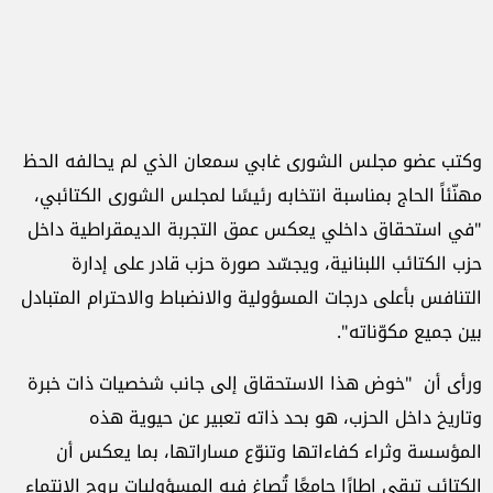
وكتب عضو مجلس الشورى غابي سمعان الذي لم يحالفه الحظ
مهنّئاً الحاج بمناسبة انتخابه رئيسًا لمجلس الشورى الكتائبي،
"في استحقاق داخلي يعكس عمق التجربة الديمقراطية داخل
حزب الكتائب اللبنانية، ويجسّد صورة حزب قادر على إدارة
التنافس بأعلى درجات المسؤولية والانضباط والاحترام المتبادل
بين جميع مكوّناته".
ورأى أن "خوض هذا الاستحقاق إلى جانب شخصيات ذات خبرة
وتاريخ داخل الحزب، هو بحد ذاته تعبير عن حيوية هذه
المؤسسة وثراء كفاءاتها وتنوّع مساراتها، بما يعكس أن
الكتائب تبقى إطارًا جامعًا تُصاغ فيه المسؤوليات بروح الانتماء