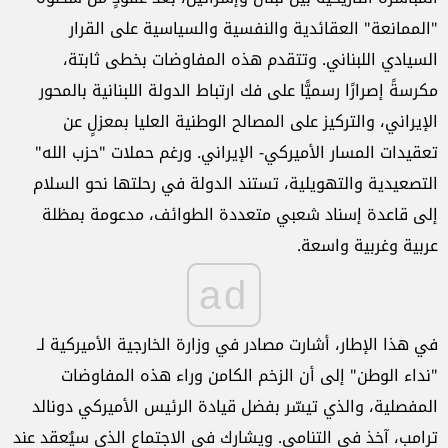
"الممانعة" العقائدية والنفسية والسياسية على القرار
السيادي اللبناني. وتتقدم هذه المفاوضات بخطى ثابتة،
مكرسةً إصرارًا رسميًّا على فك ارتباط الدولة اللبنانية بالمحور
الإيراني، والتركيز على المصالح الوطنية العليا بمعزلٍ عن
تعقيدات المسار الأميركي- الإيراني. ورغم حملات "حزب الله"
التصعيدية والتهويلية، تستند الدولة في رحلتها نحو السلام
إلى قاعدة إسناد شعبي متعددة الطوائف، مدعومة بمظلة
عربية وغربية واسعة.
ad
في هذا الإطار، أشارت مصادر في وزارة الخارجية الأميركية لـ
"نداء الوطن" إلى أن الزخم الكامن وراء هذه المفاوضات
المفصلية، والذي تيسّر بفضل قيادة الرئيس الأميركي دونالد
ترامب، آخذ في التنامي. ويشارك في الاجتماع الذي سيُعقد عند