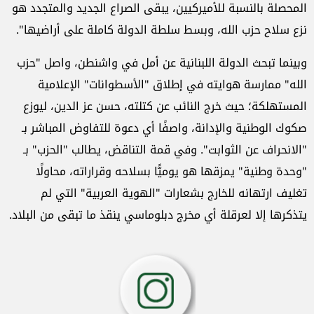
المحصلة بالنسبة للأميركيين، يبقى الصراع الجديد والمتجدد هو
نزع سلاح حزب الله، وبسط سلطة الدولة كاملة على أراضيها".
وبينما تبحث الدولة اللبنانية عن أمل في واشنطن، واصل "حزب
الله" ممارسة هوايته في إطلاق "الأسطوانات" الإعلامية
المستهلكة؛ حيث خرج النائب عن كتلته، حسن عز الدين، ليوزع
صكوك الوطنية والإدانة، واصفًا أي دعوة للتفاوض المباشر بـ
"الانحراف عن الثوابت". وفي قمة التناقض، يطالب "الحزب" بـ
"وحدة وطنية" يمزقها هو يوميًّا بسلاحه وقراراته، محاولًا
تغليف ارتهانه للخارج بشعارات "الهوية العربية" التي لم
يتذكرها إلا لعرقلة أي مخرج دبلوماسي ينقذ ما تبقى من البلاد.