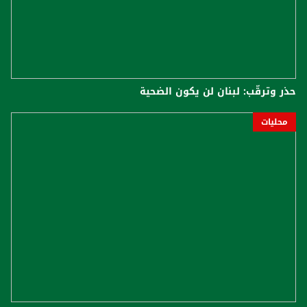
حذر وترقّب: لبنان لن يكون الضحية
محليات