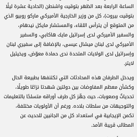
الساعة الرابعة بعد الظهر بتوقيت واشنطن (الحادية عشرة ليلًا
بتوقيت بيروت)، كل من وزير الخارجية الأميركي ماركو روبيو الذي
من المتوقع أن يترأس اللقاء، والمستشار مايكل نيدهام،
والسفير الأميركي لدى إسرائيل مايك هاكابي، والسفير
الأميركي لدى لبنان ميشال عيسى، بالإضافة إلى سفيري لبنان
وإسرائيل لدى الولايات المتحدة ندى حمادة معوّض، ويخيئيل
لايتر.
ويدخل الطرفان هذه المحادثات التي تكتنفها بطبيعة الحال
وكشأن معظم المفاوضات بين دولتين شهدتا نزاعًا طويلًا،
تحدياتٌ وصعوبات، حيث جهّز كل طرف أوراقه متسلحًا بالتعليمات
والتوجيهات من سلطات بلاده. ورغم أن الأولويات مختلفة،
تكمن الإيجابية في استعداد كل من الجانبين للحديث عن
المطالب قريبة الأمد.