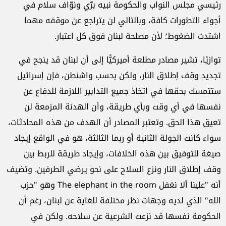
رئيسي مجلس النواب والحكومة نبيه برّي ونوّاف سلام في
أجواء التطورات كافة، وبالتالي لن يتراجع عن موقفه مهما
اشتدت الضغوط؛ لأن مصلحة لبنان فوق كل اعتبار.
توازيًا، تشير مصادر مطلعة أميركيًّا إلى أن لبنان قد ينجح في
تجديد وقف إطلاق النار، ولكن بحسب واشنطن، فإن إسرائيل
ستتمسك بحقها في اتخاذ جميع التدابير اللازمة للدفاع عن
نفسها في أي وقت وبأي طريقة، وأن الهدنة المزمعة لن
تعيق هذا الحق. وتعتبر المصادر أن الهدف من هذه المحادثات،
سواء كانت الجولة الثانية أو ربما الثالثة، هو في الواقع إيجاد
صيغة للتوفيق بين هذه الخلافات، وإيجاد طريقة للربط بين
وقف إطلاق النار ونزع السلاح على نحو يرضي الطرفين. وتضيف
أنه "علينا ألا نغفل The elephant in the room وهو "حزب
الله" الذي لديه وجهات نظر مختلفة للغاية عن لبنان، رغم أن
الحكومة نفسها قد نزعت الشرعية عن سلاحه. ولكن في