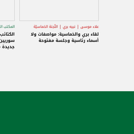
علاء موسى
نبيه بري
اللّجنة الخماسيّة
المكتب ال
الاستح
لقاء بري والخماسية: مواصفات ولا
الكتائب
أسماء رئاسية وجلسة مفتوحة
سوريين 
جديدة م
والاحتلا