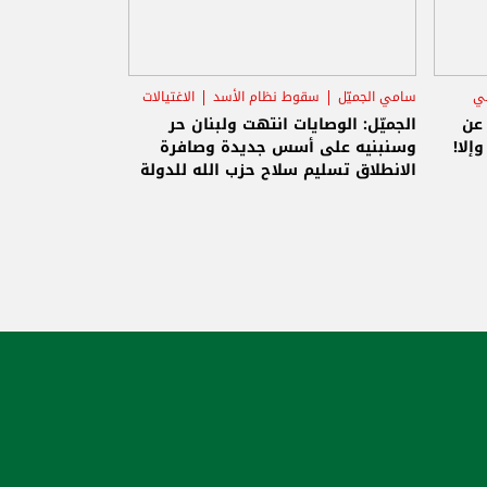
ني
سامي الجميّل
سقوط نظام الأسد
الاغتيالات
 عن
الجميّل: الوصايات انتهت ولبنان حر
إلا!
وسنبنيه على أسس جديدة وصافرة
الانطلاق تسليم سلاح حزب الله للدولة