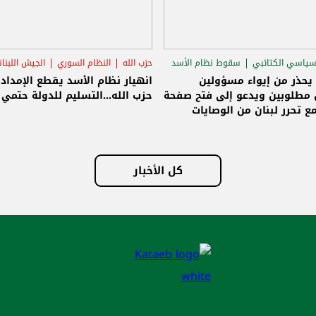
سياسي الكتائبي
سقوط نظام الأسد
حزب الله
النظام السوري
الجيش اللبنا
قاق الرئاسي
 يحذر من إيواء مسؤولين
انهيار نظام الأسد يقطع الإمداد
مطلوبين ويدعو إلى فتح صفحة
حزب الله...التسليم للدولة حتمي و
ع تحرر لبنان من الوصايات
لات
كل الأخبار