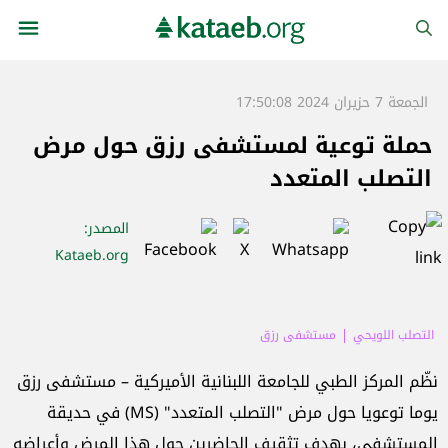
الجمعة 7 حزيران 2024 17:50:08
حملة توعية لمستشفى رزق حول مرض
التصلب المتعدد
المصدر
:
Kataeb.org
التصلب اللويحي
مستشفى رزق
نظّم المركز الطبي للجامعة اللبنانية الأميركية – مستشفى رزق
يوما توعويا حول مرض "التصلب المتعدد" (MS) في حديقة
المستشفى، بهدف تثقيف الحاضرين حول هذا المرض وأعراضه