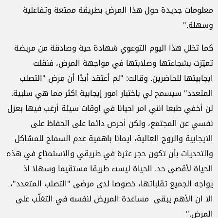
معلومات جديدة حول هذا المرض بطريقة ممتعة وتفاعلية
وسهلة."
كما تخلل هذا اليوم التوعوي شهادة حية وصادقة من مريضة
تميّزت بشجاعتها وصلابتها في مواجهة المرض، فنقلت
ايجابيتها للحاضرين. وقالت: "لم أعتقد أبدًا أن مرض "التصلب
المتعدد" سيسمح لي باختبار امور إيجابية اكثر مما هي سلبية.
لن أخفي طبعا انني امر احيانا في اوقات سيئة أرغب فيها بعزل
نفسي عن المجتمع، ولكن أحرص دائما على الحفاظ على
الايجابية والروح العالية، ايمانا باهمية عدم السماح للمشاكل
والتحديات بأن تكون حجر عثرة في طريقي والاستمتاع في هذه
الحياة لأقصى حد. الحياة ليست طريقا مستقيما وسهلا اذ
يواجه الجميع تقلباتها، خصوصا لدى مرضى "التصلب المتعدد"،
الا ان الأهم يبقى مساعدة المريض لنفسه في التغلّب على
المرض."