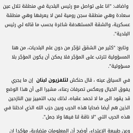
واضاف: "انا على تواصل مع رئيس البلدية في منطقة تلال عين
سعادة وهي منطقة سجن رومية لمن لا يعرفها وهي منطقة
عسكرية، والشقة المستهدفة شاغرة بحسب ما قاله لي رئيس
البلدية
".
وتابع: "كثير من الشقق تؤجّر من دون علم البلديات، من هنا
المسؤولية تترتب على المؤجّر فلا يمكن أن يكون المؤجّر بلا
مسؤولية
".
في السياق عينه ، قال حنكش
لتلفزيون لبنان
إن ما يجري
يفوق الخيال ويعكس تصرفات رعناء، مشيرا الى أن هذا الوضع
قد يقود الى ما لا تحمد عقباه، لذلك يجب التمييز بين النازحين
الذين هم أيضا ضحايا هذه الحرب وبين حزب الله الذي ادخلنا في
هذه الحرب التي "لا ناقة لنا فيها ولا جمل
".
وعن طبيعة الاعتداء، أوضح أن المعلومات متضاربة، مؤكدا ان