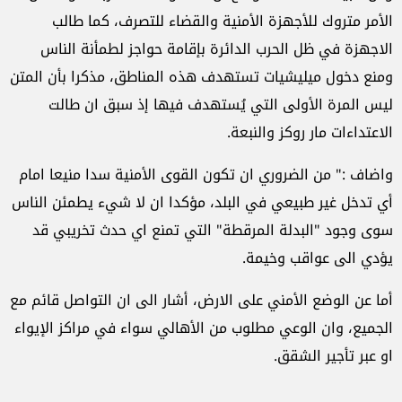
الأمر متروك للأجهزة الأمنية والقضاء للتصرف، كما طالب
الاجهزة في ظل الحرب الدائرة بإقامة حواجز لطمأنة الناس
ومنع دخول ميليشيات تستهدف هذه المناطق، مذكرا بأن المتن
ليس المرة الأولى التي يُستهدف فيها إذ سبق ان طالت
الاعتداءات مار روكز والنبعة
.
واضاف :" من الضروري ان تكون القوى الأمنية سدا منيعا امام
أي تدخل غير طبيعي في البلد، مؤكدا ان لا شيء يطمئن الناس
سوى وجود "البدلة المرقطة" التي تمنع اي حدث تخريبي قد
يؤدي الى عواقب وخيمة
.
أما عن الوضع الأمني على الارض، أشار الى ان التواصل قائم مع
الجميع، وان الوعي مطلوب من الأهالي سواء في مراكز الإيواء
او عبر تأجير الشقق
.