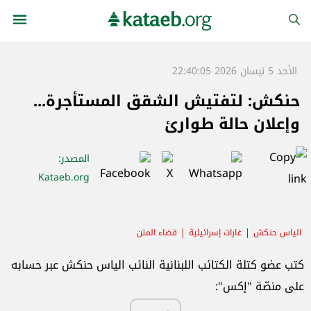
الأحد 5 نيسان 2026 22:40:05
حنكش: لتفتيش الشقق المستأجرة...
وإعلان حالة طوارئ
المصدر
:
Kataeb.org
الياس حنكش
غارات إسرائيلية
قضاء المتن
كتب عضو كتلة الكتائب اللبنانية النائب الياس حنكش عبر حسابه
على منصّة "إكس
":