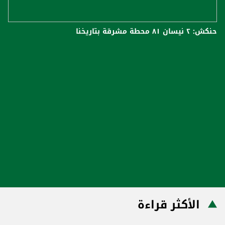
حنكش: ٢ نيسان ٨١ محطة مشرقة بتاريخنا
الأكثر قراءة