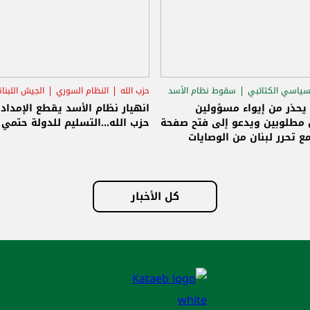
سياسي الكتائبي
سقوط نظام الأسد
حزب الله
النظام السوري
الجيش اللبنا
قاق الرئاسي
 يحذر من إيواء مسؤولين
انهيار نظام الأسد يقطع الإمداد
مطلوبين ويدعو إلى فتح صفحة
حزب الله...التسليم للدولة حتمي و
ع تحرر لبنان من الوصايات
لات
كل الأخبار