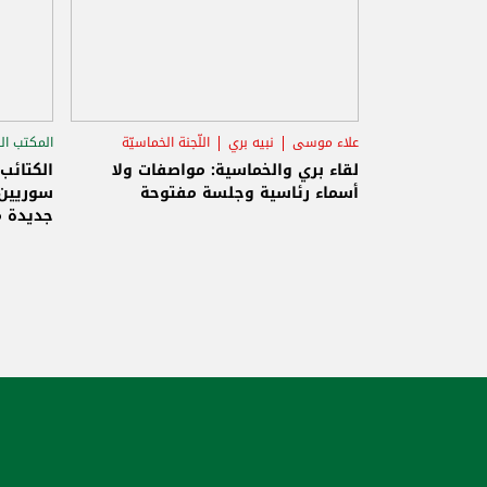
علاء موسى
نبيه بري
اللّجنة الخماسيّة
المكتب ال
الاستح
لقاء بري والخماسية: مواصفات ولا
الكتائب
أسماء رئاسية وجلسة مفتوحة
سوريين 
جديدة م
والاحتلا