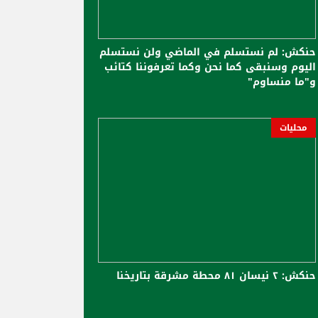
حنكش: لم نستسلم في الماضي ولن نستسلم
اليوم وسنبقى كما نحن وكما تعرفوننا كتائب
و"ما منساوم"
محليات
حنكش: ٢ نيسان ٨١ محطة مشرقة بتاريخنا