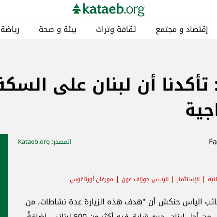
إقتصاد و مجتمع
ثقافة وتراث
بيئة و صحة
رياضة
كدنا أن لبنان على السكة
اجية
المصدر
: Kataeb.org
نية
الإستثمار
الرئيس جوزاف عون
مورغان أورتاغوس
نائب الياس حنكش أن "هدف هذه الزيارة عدة نشاطات، من
أهمها العشاء السنوي لمجموعة العمل الأميركي من أجل لبنان، حيث شاركَ فيه أكثر من 500 لبناني، إضافةً