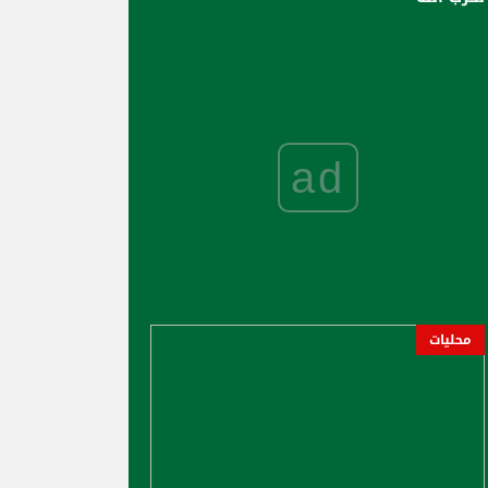
ad
محليات