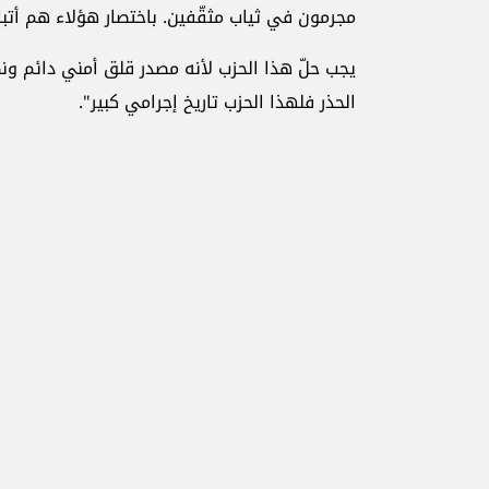
مجرمون في ثياب مثقّفين. باختصار هؤلاء هم أتب
يجب حلّ هذا الحزب لأنه مصدر قلق أمني دائم و
الحذر فلهذا الحزب تاريخ إجرامي كبير".