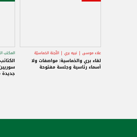
علاء موسى
نبيه بري
اللّجنة الخماسيّة
المكتب ال
الاستح
لقاء بري والخماسية: مواصفات ولا
الكتائب
أسماء رئاسية وجلسة مفتوحة
سوريين 
جديدة م
والاحتلا