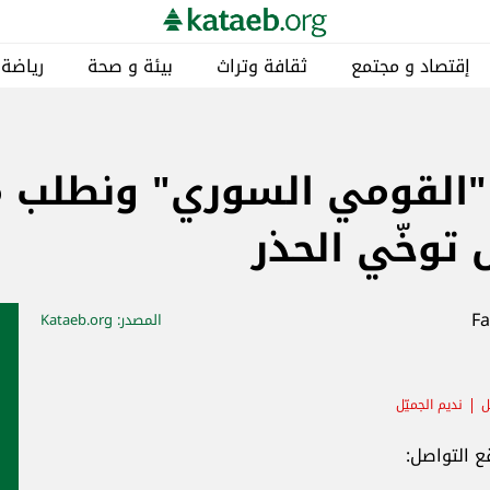
إقتصاد و مجتمع
ثقافة وتراث
بيئة و صحة
رياضة
ّ "القومي السوري" ونطلب
ل توخّي الحذر
المصدر
: Kataeb.org
ل
نديم الجميّل
 التواصل: