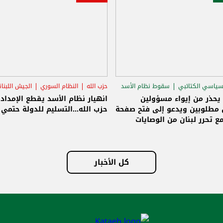
سياسي الكتائبي
سقوط نظام الأسد
حزب الله
النظام السوري
الجيش اللبنا
قاق الرئاسي
 يحذر من إيواء مسؤولين
انهيار نظام الأسد يقطع الإمداد
مطلوبين ويدعو إلى فتح صفحة
حزب الله...التسليم للدولة حتمي و
ع تحرر لبنان من الوصايات
لات
كل الأخبار