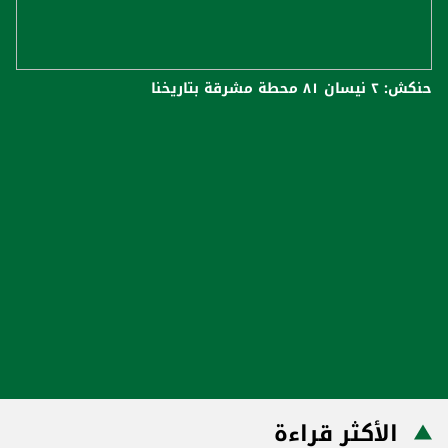
حنكش: ٢ نيسان ٨١ محطة مشرقة بتاريخنا
الأكثر قراءة