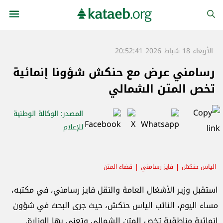
الأربعاء 18 شباط 2026 20:52:41
رسامني عرض مع حنكش شؤونا إنمائية
تخص المتن الشمالي
المصدر
: الوكالة الوطنية
للإعلام
الياس حنكش
فايز رسامني
قضاء المتن
استقبل وزير الأشغال العامة والنقل فايز رسامني، في مكتبه،
مساء اليوم، النائب الياس حنكش، حيث جرى البحث في شؤون
إنمائية مناطقية تخص المتن الشمالي وتعنى بها الوزارة.