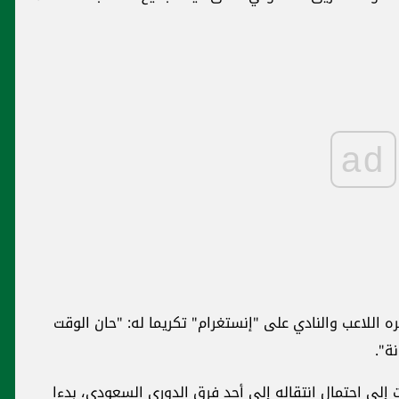
ad
اللاعب والنادي على "إنستغرام" تكريما له: "حان الوقت
ة".
 إلى احتمال انتقاله إلى أحد فرق الدوري السعودي، بدءا