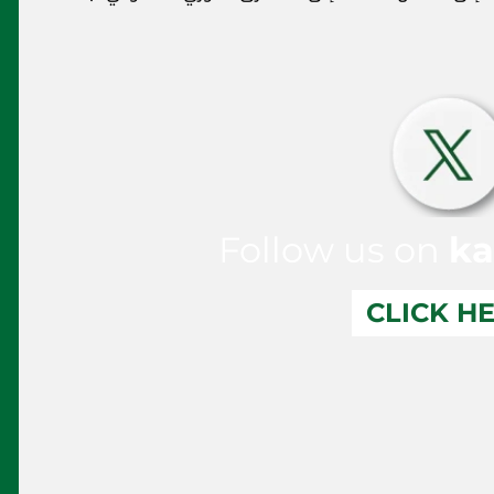
Follow us on
ka
CLICK H