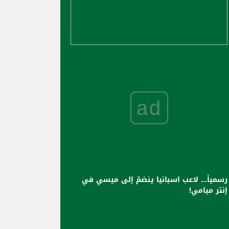
ad
رسمياً... لاعب اسبانيا ينضمّ إلى ميسي في
إنتر ميامي!