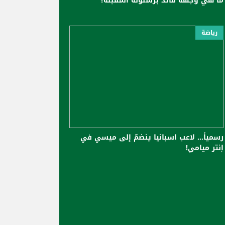
ما هي وجهة قائد برشلونة المُقبلة؟
رياضة
رسمياً... لاعب اسبانيا ينضمّ إلى ميسي في
إنتر ميامي!