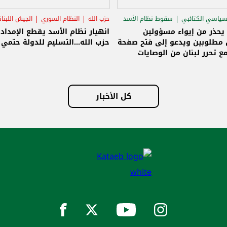
سياسي الكتائبي
سقوط نظام الأسد
حزب الله
النظام السوري
الجيش اللبنا
قاق الرئاسي
 يحذر من إيواء مسؤولين
انهيار نظام الأسد يقطع الإمداد
مطلوبين ويدعو إلى فتح صفحة
حزب الله...التسليم للدولة حتمي و
ع تحرر لبنان من الوصايات
لات
كل الأخبار