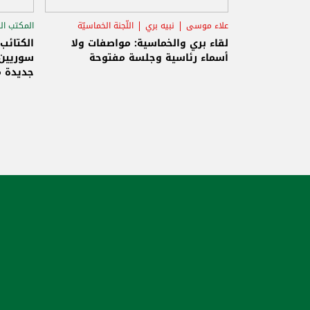
علاء موسى
نبيه بري
اللّجنة الخماسيّة
المكتب ال
الاستح
لقاء بري والخماسية: مواصفات ولا
الكتائب
أسماء رئاسية وجلسة مفتوحة
سوريين 
جديدة م
والاحتلا