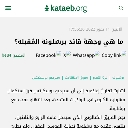
الاثنين 11 تموز 2022 17:56:26
ما هي وجهة قائد برشلونة المُقبلة؟
المصدر
: beIN
برشلونة
كرة القدم
سوق الانتقالات
سيرجيو بوسكيتس
أشارت تقاريرُ إعلامية إلى أن سيرجيو بوسكيتس قررَ استكمال
مِشواره الكروي في الولايات المتحدة، بعد انتهاءِ عقده مع
برشلونة.
نجم الفريق الكتالوني الذي سيدخل عامه الرابع والثلاثين،
ينتهي عقده مع برشلونة نهاية الموسم المقبل، ولم يطرح