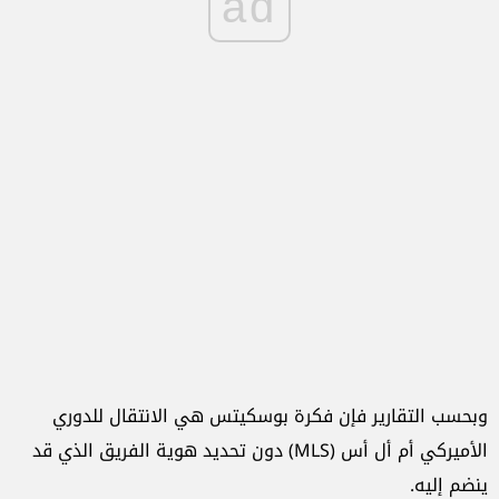
ad
وبحسب التقارير فإن فكرة بوسكيتس هي الانتقال للدوري
الأميركي أم أل أس (MLS) دون تحديد هوية الفريق الذي قد
ينضم إليه.