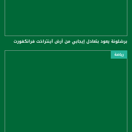
برشلونة يعود بتعادل إيجابي من أرض آينتراخت فرانكفورت
رياضة