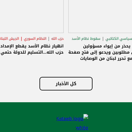
سياسي الكتائبي
سقوط نظام الأسد
حزب الله
النظام السوري
الجيش اللبنا
قاق الرئاسي
 يحذر من إيواء مسؤولين
انهيار نظام الأسد يقطع الإمداد
مطلوبين ويدعو إلى فتح صفحة
حزب الله...التسليم للدولة حتمي و
ع تحرر لبنان من الوصايات
لات
كل الأخبار