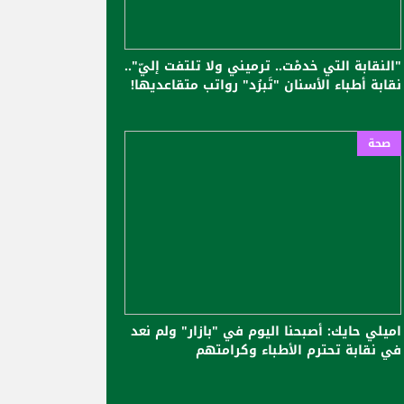
"النقابة التي خدمْت.. ترميني ولا تلتفت إليّ"..
نقابة أطباء الأسنان "تَبرُد" رواتب متقاعديها!
صحة
اميلي حايك: أصبحنا اليوم في "بازار" ولم نعد
في نقابة تحترم الأطباء وكرامتهم