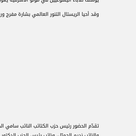
وقد أحيا الريستال التنور العالمي بشارة مفرج و
تقدّم الحضور رئيس حزب الكتائب النائب سامي ال
والنائب نديم الجميّل، ونائب رئيس الحزب الدكتور ب