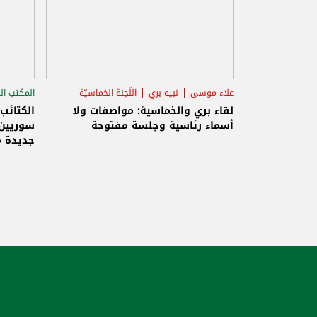
علاء موسى
نبيه بري
اللّجنة الخماسيّة
المكتب ال
الاستح
لقاء بري والخماسية: مواصفات ولا
الكتائب
أسماء رئاسية وجلسة مفتوحة
سوريين 
جديدة م
والاحتلا