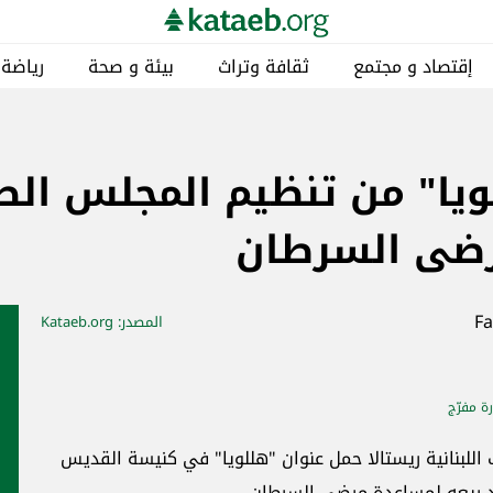
إقتصاد و مجتمع
ثقافة وتراث
بيئة و صحة
رياضة
ويا" من تنظيم المجلس ال
رضى السرطان
المصدر
: Kataeb.org
ة مفرّج
للبنانية ريستالا حمل عنوان "هللويا" في كنيسة القديس
د ريعه لمساعدة مرضى السرطان.