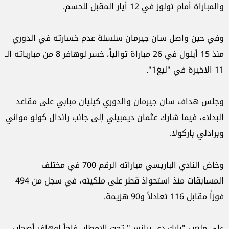
والمباراة أمام تولوز في 12 أيار المقبل للحسم.
وفي حين واصل سان جيرمان سلسلة عدم خسارته في الدوري
منذ 15 أيلول في 26 مباراة توالياً، خسر لوهافر 8 من مبارياته الـ
11 الاخيرة في "ليغ1".
وجلس هداف سان جيرمان والدوري كيليان مبابي على مقاعد
البدلاء، فيما شارك عثمان ديمبيلي إلى جانب راندال كولو مواني
وبرادلي باركولا.
وخاض النادي الباريسي مباراته الرقم 700 في مختلف
المسابقات منذ استحواذ قطر على ملكيته، في سجل من 494
فوزاً مقابل 116 تعادلاً و90 هزيمة.
على ملعب "بارك دي برانس" تحت الامطار، فاجأ لوهافر أصحاب