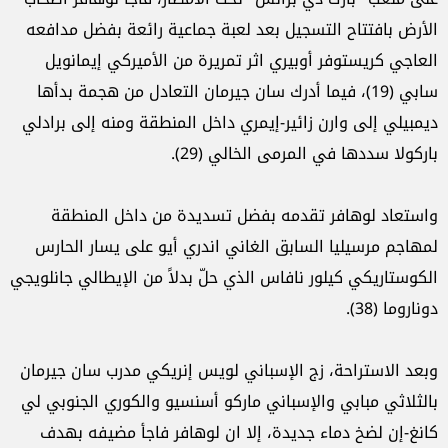
الأرض بافتتاح التسجيل بعد لعبة جماعية رائعة بفضل مدافعه
العاجي كريستوفر أوبيري اثر تمريرة من الأميركي إيمانويل
سابي (19)، فيما أدرك سان جيرمان التعادل من هجمة بدأها
ديمبيلي إلى وارن زائير-إيمري داخل المنطقة ومنه إلى برادلي
باركولا سددها في المرمى الخالي (29).
واستعاد لوهافر تقدمه بفضل تسديدة من داخل المنطقة
لمهاجم مرسيليا السابق الغاني اندري أيو على يسار الحارس
الكوستاريكي كيلور نافاس الذي حلّ بدلاً من الإيطالي جانلويجي
دوناروما (38).
وبعد الاستراحة، زج الإسباني لويس إنريكي مدرب سان جيرمان
بالثلاثي مبابي والإسباني ماركو أسنسيو والكوري الجنوبي لي
كانغ-إن لضخ دماء جديدة، إلا ان لوهافر فاجأ مضيفه بهدف