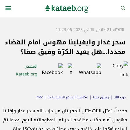
الثلاثاء 21 كانون الثاني 2025 11:23:06
سحر غدار وايفيلينا مهوس امام القضاء
مجددا...هل يعيد الكرّة وفيق صفا؟
المصدر
:
Kataeb.org
حزب الله
وفيق صفا
مكافحة الجرائم المعلوماتية
mtv
مجدداً، تمثل الناشطتان المقربتان من حزب الله سحر غدار وإفلينا
مهوس أمام مكتب مكافحة الجرائم المعلوماتية اليوم بعدما تمّ
استدعاؤهما على خلفية دعوى قضائية جديدة رفعتها قناة