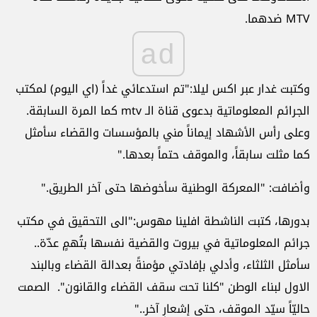
MTV ضدهما.
ad
وكتبت غدار عبر اكس ليلا:"تم استدعائي غداً (اي اليوم) لمكتب
الجرائم المعلوماتية بدعوى قناة الـ mtv كما المرة السابقة.
وعلى رأس الأشهاد إيماناً مني بالمؤسسات والقضاء سأمثل
كما مثلت سابقاً، والموقف حتماً بعدها."
وأضافت: "المعركة الوطنية سأخوضها حتى آخر الطريق."
بدورها، كتبت الناشطة افلينا مهوس:"الى التحقيق في مكتب
جرائم المعلوماتية في بيروت والقضية نفسها بتُهمٍ عدّة..
سأمثل الثلثاء، وأدلي بإفادتي مؤمنةً بعدالة القضاء وبالبند
الاول لبناء الوطن "كلنا تحت سقف القضاء والقانون". الصمت
حاليّاً سيّد الموقف، حتى إشعارٍ آخر.."