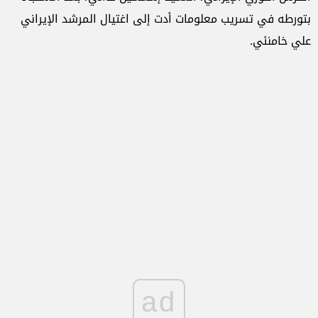
بتورطه في تسريب معلومات أدت إلى اغتيال المرشد الإيراني
علي خامنئي.
ad