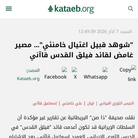
السبت 7 آذار 2026 12:49:39
"شوهد قبيل اغتيال خامنئي"... مصير
غامض لقائد فيلق القدس قاآني
المصدر
:
Kataeb.org
الحرس الثوري الايراني
ايران
علي خامنئي
إسماعيل قاآني
نقلت صحيفة "ذا صن" البريطانية عن تقارير غير مؤكدة أن
السلطات الإيرانية قد تكون أعدمت قائد "فيلق القدس" في
الحرس الثوري الإيراني، العميد إسماعيل قاآني، بعد الاشتباه