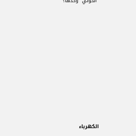
"الحوثي" وحدها؟
الكهرباء