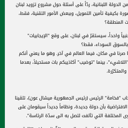
الدولة اللبنانية، ردّاً على أسئلة حول مشروع تزويد لبنان
صورة بكيفية تأمين التمويل، وببعض الأمور التقنية، فقط،
ات المنطقة؟
جنبياً واحداً، سيستقرّ في لبنان، على وقع "الإيجابيات"
ّق بالسوق السوداء، فقط؟
نا صرنا في مكان، فيما العالم في آخر. وهو ما يعني أنكم
للاشيء"، بينما "توضيب" أكاذيبكم بات مستحيلاً، بعدما
والمتكرّرة.
خاب "فخامة" الرئيس (رئيس الجمهورية ميشال عون)، تلقينا
الافتراضية بأن دولة جديدة، ونظاماً جديداً سيقومان على
 المختلفة التي تآلفت لتصل به الى سدّة الرئاسة".