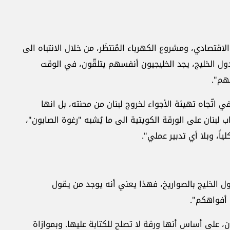
قتصادي، ومشروع الكهرباء المُنتظَر، من خلال الانتباه الى
م لدول الخليج، يجد الخليجيون أنفسهم يتلقّون، في الوقت
هم".
تّجاه تهيئة الأجواء لخروج لبنان من محنته، بل انها
ب لبنان على الورقة الكويتية الى ما يُشبه "رغوة الصابون"،
ً، وبلا أي تدبير عملي".
ول الخليج بالصواريخ، فهذا يعني أنه يوجد من يقول
ن، على أساس أنها ورقة لا تصلح للكتابة عليها. وبموازاة