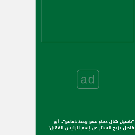
ad
"باسيل شال دماغ عمو وحط دماغو".. أبو
فاضل يزيح الستار عن إسم الرئيس المُقبل!