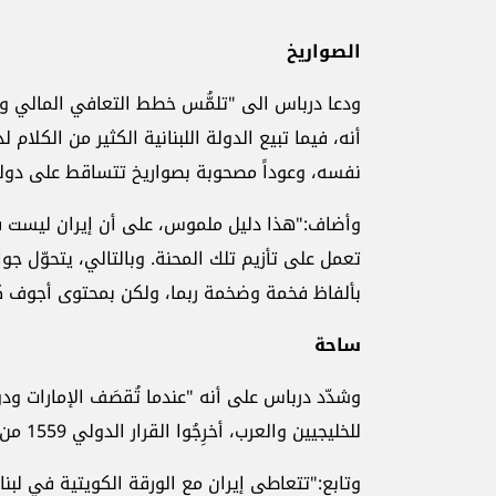
الصواريخ
ودعا درباس الى "تلمُّس خطط التعافي المالي والا
أنه، فيما تبيع الدولة اللبنانية الكثير من الكلا
نفسه، وعوداً مصحوبة بصواريخ تتساقط على دول
وأضاف:"هذا دليل ملموس، على أن إيران ليست في ا
تعمل على تأزيم تلك المحنة. وبالتالي، يتحوّل جوا
بألفاظ فخمة وضخمة ربما، ولكن بمحتوى أجوف كليا
ساحة
وشدّد درباس على أنه "عندما تُقصَف الإمارات ود
للخليجيين والعرب، أخرِجُوا القرار الدولي 1559 من أفواهكم".
وتابع:"تتعاطى إيران مع الورقة الكويتية في لبنا