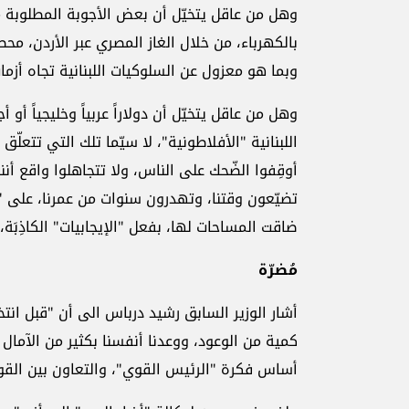
وهل من عاقل يتخيّل أن بعض الأجوبة المطلوبة من 
بالكهرباء، من خلال الغاز المصري عبر الأردن، مح
وبما هو معزول عن السلوكيات اللبنانية تجاه أزم
وهل من عاقل يتخيّل أن دولاراً عربياً وخليجياً أو أ
اللبنانية "الأفلاطونية"، لا سيّما تلك التي تتعل
أوقِفوا الضّحك على الناس، ولا تتجاهلوا واقع أن
تضيّعون وقتنا، وتهدرون سنوات من عمرنا، على "ا
ضاقت المساحات لها، بفعل "الإيجابيات" الكاذِبَة، 
مُضرّة
أشار الوزير السابق رشيد درباس الى أن "قبل انت
كمية من الوعود، ووعدنا أنفسنا بكثير من الآمال 
أساس فكرة "الرئيس القوي"، والتعاون بين القوى