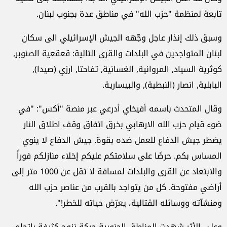
تابعة لمنظمة "حزب الله" في مناطق عدة بجنوب لبنان.
وسبق ذلك إنذار عاجل وجّهه الجيش الإسرائيلي الى سكان
لبنان المتواجدين في البلدات والقرى التالية: قعقعية الصنوبر,
كوثرية السياد, المروانية, الغسانية, تفاحتا, ارزي (صيدا),
البابلية, انصار (النبطية), والبيسارية.
وقال المتحدث باسمه أفيخاي أدرعي عبر منصة "أكس": "في
ضوء قيام حزب الله الارهابي بخرق اتفاق وقف اطلاق النار
يضطر جيش الدفاع للعمل ضده بقوة. جيش الدفاع لا ينوي
المساس بكم. حرصًا على سلامتكم عليكم إخلاء منازلكم فوراً
والابتعاد عن القرى والبلدات لمسافة لا تقل عن 1000 متر إلى
أراضي مفتوحة. كل من يتواجد بالقرب من عناصر حزب الله
ومنشآته ووسائله القتالية، يعرّض حياته للخطر!".
وعلى الأثر شهدت المناطق الجنوبية حركة نزوح كثيفة باتجاه