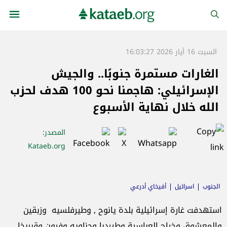
السبت 16 أيار 2026 16:03:27
الغارات مستمرة جنوبًا.. والجيش
الإسرائيلي: هاجمنا نحو 100 هدف لحزب
الله خلال نهاية الأسبوع
المصدر
:
Kataeb.org
الجنوب
اسرائيل
أفيخاي أدرعي
استهدفت غارة إسرائيلية بلدة يانوح , وطيرفلسيه وزبقين
و
المعشوق وخراج العباسية وطيردبا وحناويه و
فرون وقبريخا