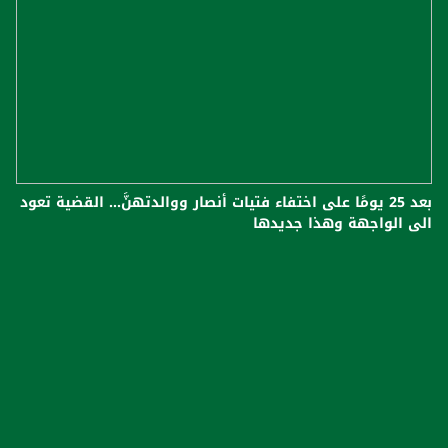
بعد 25 يومًا على اختفاء فتيات أنصار ووالدتهنَّ… القضية تعود
الى الواجهة وهذا جديدها