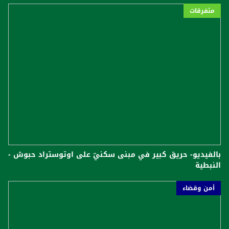
متفرقات
بالفيديو- حريق كبير في مبنى سكنيّ على اوتوستراد حبوش -
النبطية
أمن وقضاء