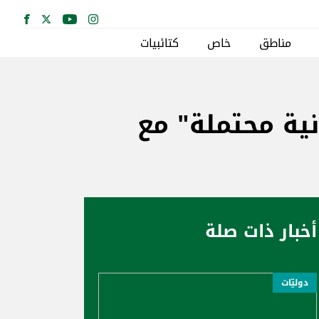
مناطق
خاص
كتائبيات
ية محتملة" مع
أخبار ذات صلة
دوليّات