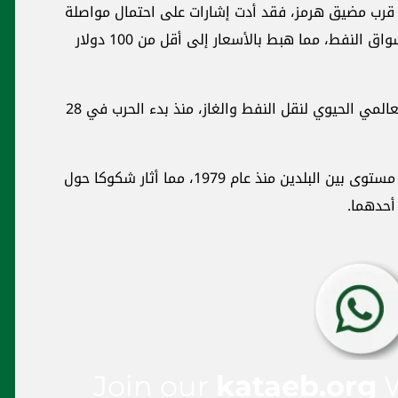
 قرب مضيق هرمز، فقد أدت إشارات على احتمال مواصلة
الجهود الدبلوماسية إلى تهدئة المخاوف في أسواق النفط، مما هبط بالأسعار إلى أقل من 100 دولار
وأغلقت إيران فعليا مضيق هرمز، الممر المائي العالمي الحيوي لنقل النفط والغاز، منذ بدء الحرب في 28
والسبت انهارت في إسلام آباد المحادثات الأعلى مستوى بين البلدين منذ عام 1979، مما أثار شكوكا حول
أحدهما.
Join our
kataeb.org
W