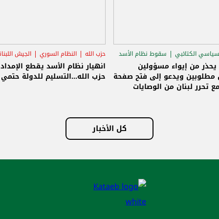
سياسي الكتائبي
سقوط نظام الأسد
حزب الله
النظام السوري
الجيش اللبنا
قاق الرئاسي
 يحذر من إيواء مسؤولين
انهيار نظام الأسد يقطع الإمداد
مطلوبين ويدعو إلى فتح صفحة
حزب الله...التسليم للدولة حتمي و
ع تحرر لبنان من الوصايات
لات
كل الأخبار