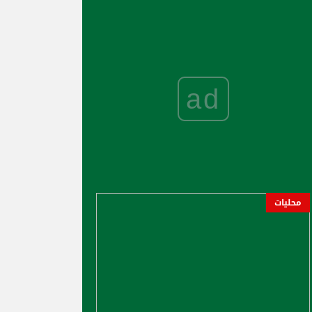
ad
محليات