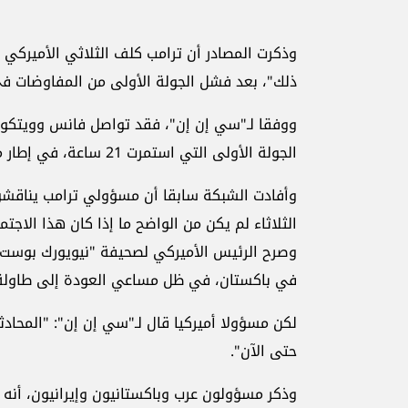
وذكرت المصادر أن ترامب كلف الثلاثي الأميركي ب
ذلك"، بعد فشل الجولة الأولى من المفاوضات في 
ووفقا لـ"سي إن إن"، فقد تواصل فانس وويتكوف 
الجولة الأولى التي استمرت 21 ساعة، في إطار محاولات التوصل إلى اتفاق.
وأفادت الشبكة سابقا أن مسؤولي ترامب يناقشون
الثلاثاء لم يكن من الواضح ما إذا كان هذا الاجت
وصرح الرئيس الأميركي لصحيفة "نيويورك بوست"، 
في باكستان، في ظل مساعي العودة إلى طاولة 
لكن مسؤولا أميركيا قال لـ"سي إن إن": "المحادث
حتى الآن".
وذكر مسؤولون عرب وباكستانيون وإيرانيون، أنه 