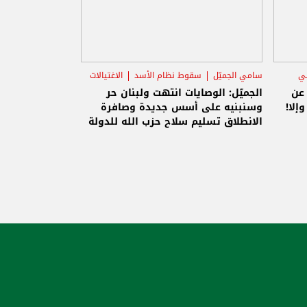
ني
سامي الجميّل
سقوط نظام الأسد
الاغتيالات
 عن
الجميّل: الوصايات انتهت ولبنان حر
إلا!
وسنبنيه على أسس جديدة وصافرة
الانطلاق تسليم سلاح حزب الله للدولة