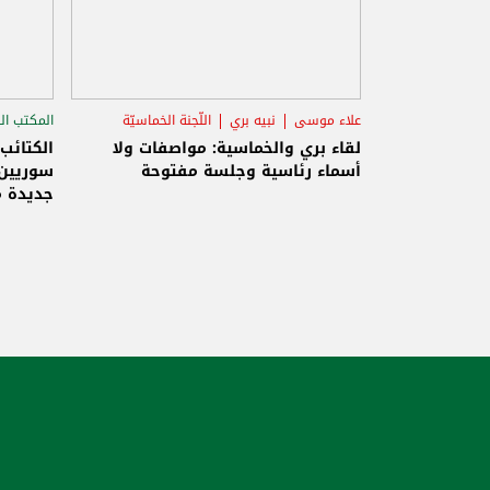
علاء موسى
نبيه بري
اللّجنة الخماسيّة
المكتب ال
الاستح
لقاء بري والخماسية: مواصفات ولا
الكتائب
أسماء رئاسية وجلسة مفتوحة
سوريين 
جديدة م
والاحتلا