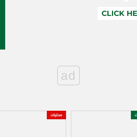
CLICK H
ad
ت
محليات