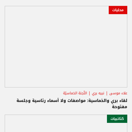
محليات
علاء موسى
نبيه بري
اللّجنة الخماسيّة
لقاء بري والخماسية: مواصفات ولا أسماء رئاسية وجلسة
مفتوحة
كتائبيات