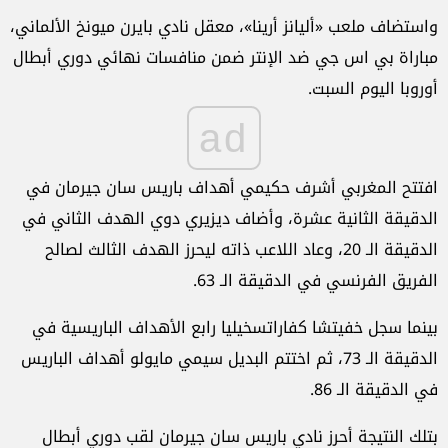
واستضاف ملعب «أليانز أرينا»، معقل نادي بايرن ميونخ الألماني،
مباراة بي اس جي ضد الإنتر ضمن منافسات نهائي دوري أبطال
أوروبا اليوم السبت.
ad
افتتح المغربي أشرف حكيمي أهداف باريس سان جيرمان في
الدقيقة الثانية عشرة، وأضاف ديزيري دوي الهدف الثاني في
الدقيقة الـ 20، وعاد اللاعب ذاته ليحرز الهدف الثالث لصالح
الفريق الفرنسي في الدقيقة الـ 63.
بينما سجل خفيتشا كفاراتسخيليا رابع الأهداف الباريسية في
الدقيقة الـ 73، ثم اختتم البديل سيمي مايولو أهداف الباريس
في الدقيقة الـ 86.
بتلك النتيجة أحرز نادي باريس سان جيرمان لقب دوري أبطال