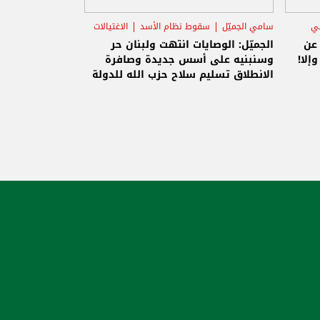
يالات
ة
ولة