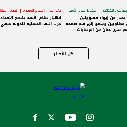
لنظام السوري
الجيش اللبناني
سامي الجميّل
سقوط نظام الأسد
الاغت
ام الأسد يقطع الإمداد عن
الجميّل: الوصايات انتهت ولبنان حر
..التسليم للدولة حتمي وإلا!
وسنبنيه على أسس جديدة وصافر
الانطلاق تسليم سلاح حزب الله للد