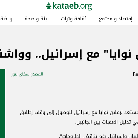
يئة و صحة
رياضة
مناطق
خاص
كتائبيات
يل.. وواشنطن تذلل العقبات
المصدر
: سكاي نيوز
أخبار ذات صلة
مقالات مختارة
لى وقف إطلاق