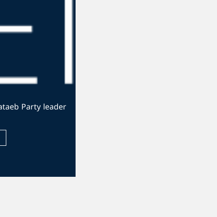
The official website of the Kataeb Party leader
Visit Website