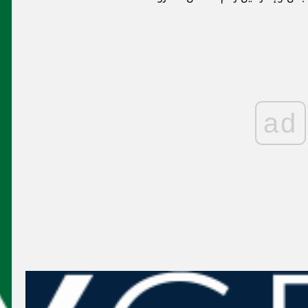
ad
حذر وترقّب: لبنان لن يكون الضحية