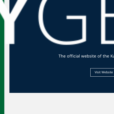
ad
محليات
إلياس عايدي.. من بؤس لبنان إلى سطوع