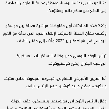
حدّ للحرب التي بدأتها روسيا، ومنطق عملية التفاوض الهادفة
إلى الدفع نحو سلام دائم ومشرّف".
وتُعَدّ هذه المباحثات أول مفاوضات مباشرة معلنة بين موسكو
وكييف بشأن الخطة الأميركية لإنهاء الحرب التي بدأت مع الغزو
الروسي في شباط/فبراير 2022 وأدّت إلى مقتل الآلاف.
ترأس الوفد الروسي مدير وكالة الاستخبارات العسكرية
الروسية الجنرال إيغور كوستيوكوف.
أما الفريق الأميركي المفاوض، فيقوده المبعوث الخاص ستيف
ويتكوف، ويضم جاريد كوشنر، صهر الرئيس ترامب.
وقال الرئيس الأوكراني فولوديمير زيلينسكي، عقب الجولة
الأولى الجمعة، إنه "من المبكر جداً استخلاص النتائج"، مشيراً