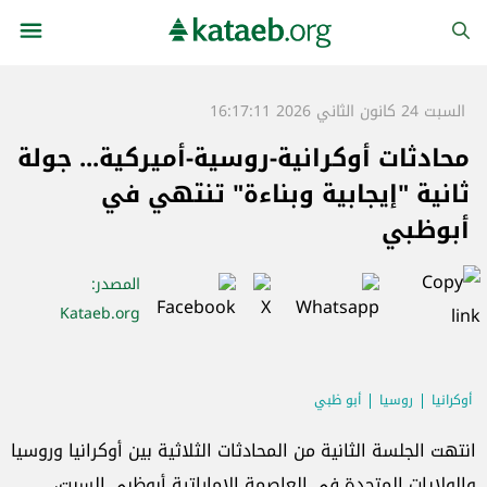
السبت 24 كانون الثاني 2026 16:17:11
محادثات أوكرانية-روسية-أميركية... جولة
ثانية "إيجابية وبناءة" تنتهي في
أبوظبي
المصدر
:
Kataeb.org
أوكرانيا
روسيا
أبو ظبي
انتهت الجلسة الثانية من المحادثات الثلاثية بين أوكرانيا وروسيا
والولايات المتحدة في العاصمة الإماراتية أبوظبي السبت،