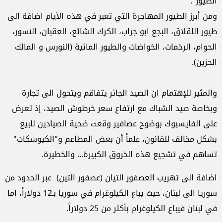
الطيور".
ومن أبرز الطيور المهاجرة التي تعبر في هذه الأيام اضافة الى
طيور اللقلاق، البجع ابو جراب، الكرك الشائع، العقبان، النسور،
الحوام، الرخمات، الخواضات والطيور المائية (النورس و المالك
الحزين).
والمثير للإهتمام ان الصيد الجائر يتفاقم ويتحول الى تجارة
وبخاصة صيد الشباك مع ارتفاع سعر خرطوش الصيد، إذ تعرض
على الفايسبوك بوضوح عصافير وقعت ضحية الصيادين للبيع
بشكل مخالف للقانون، علماً أن بعض المطاعم و"الكيوسكات"
تساهم في تشجيع هذه الخروق الكبيرة... والخطيرة.
اضافة الى تهريب العصفور التيان (عصفور التين) عبر الحدود من
سوريا الى لبنان، حيث يباع الكيلوغرام في سوريا بـ12 دولاراً، اما
في لبنان فيباع الكيلوغرام بأكثر من 25 دولاراً.