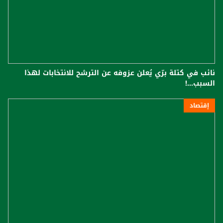
نائب في كتلة برّي يُعلن عزوفه عن الترشح للانتخابات لهذا
السبب...!
إقتصاد