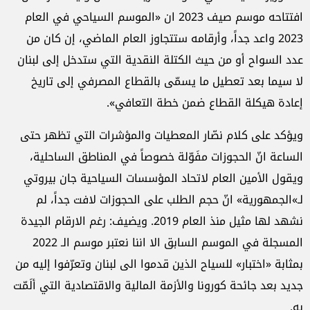
افتتاحه موسم صيف 2023 ان «الموسم السياحي في العام
2023 واعد جداً، وأرقامه ستتجاوز العام الماضي، إن كان من
عدد السواح أو من حيث الكتلة النقدية التي ستدخل إلى لبنان
لا سيما بعد تعطيل ما يسمّى بالقطاع المصرفي إلى تاريخ
إعادة هيكلة القطاع ضمن خطة التعافي».
ويؤكد على كلام نصّار المعطيات والمؤشرات التي تظهر حتى
الساعة انّ الحجوزات مفَوّلة خصوصاً في المناطق الساحلية،
ويقول الأمين العام لاتحاد المؤسسات السياحية جان بيروتي
لـ»الجمهورية» انّ حجم الطلب على الحجوزات لافت جداً، لم
نشهد لها مثيل منذ العام 2019. ويضيف: رغم الارقام الجيدة
المسجلة في الموسم السابق الا اننا نعتبر موسم الـ 2022
بمثابة «اختبار» للسياح الذين قدموا الى لبنان وتعرّفوا إليه من
جديد بعد جائحة كورونا والأزمة المالية والاقتصادية التي ألَمّت
به.