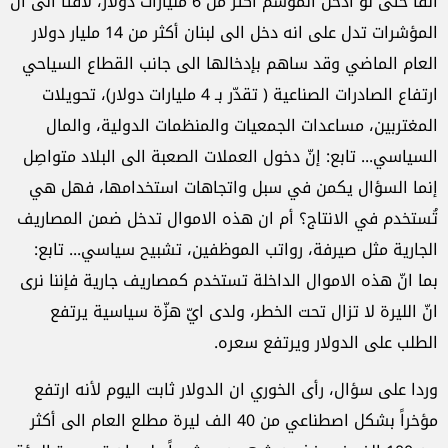
الفاً حتى لو أدخل الموسم أكثر من 6 مليارات دولار، لافتاً الى انّ
المؤشرات تدل على انه دخل الى لبنان أكثر من 14 مليار دولار
العام الماضي وقد ساهم بإدخالها الى جانب القطاع السياحي
ارتفاع الصادرات الصناعية ( تقدّر بـ 4 مليارات دولار)، تحويلات
المغتربين، مساعدات الجمعيات والمنظمات الدولية، والمال
السياسي... تابع: إنّ دخول العملات الصعبة الى البلاد متواصِل
إنما السؤال يكمن في سبل واتجاهات استخدامها، فهل هي
تُستخدم في الانتاج؟ أم ان هذه الاموال تدخل ضمن المصاريف
الجارية مثل صيرفة، رواتب الموظفين، تشبيح سياسي... تابع:
بما انّ هذه الاموال الداخلة تستخدم كمصاريف جارية فإننا نرى
انّ الليرة لا تزال تحت الخطر، ولدى ايّ هزّة سياسية يرتفع
الطلب على الدولار ويرتفع سعره.
وردا على سؤال، رأى الخوري ان الدولار ثابت اليوم لأنه ارتفع
مؤخراً بشكل اصطناعي من 40 الف ليرة مطلع العام الى أكثر