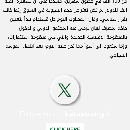
من 100 الف في غضون شهرين، مشدداً على ان تسعيرة المئة
الف للدولار لم تكن تعبّر عن حجم السيولة في السوق إنما كانت
بقرار سياسي. وقال: المطلوب اليوم حل مُستدام يبدأ بتعيين
حاكم لمصرف لبنان يرضى عنه المجتمع الدولي والدخول
بالمنظومة الاقليمية الجديدة والتي هي منظومة استثمارات،
وإمّا سنعود الى أسوأ مما نحن عليه اليوم، بعد انتهاء الموسم
السياحي.
Follow us on
kataeb.org
X
CLICK HERE