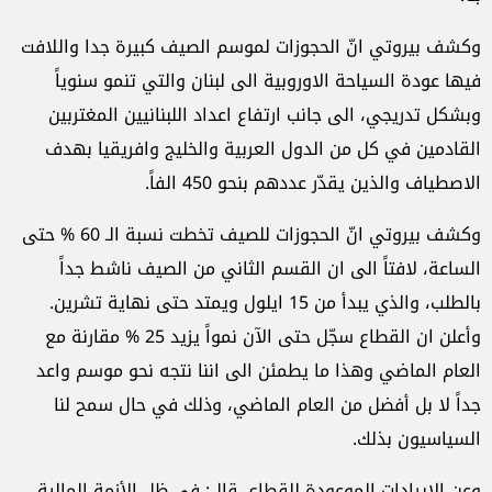
وكشف بيروتي انّ الحجوزات لموسم الصيف كبيرة جدا واللافت
فيها عودة السياحة الاوروبية الى لبنان والتي تنمو سنوياً
وبشكل تدريجي، الى جانب ارتفاع اعداد اللبنانيين المغتربين
القادمين في كل من الدول العربية والخليج وافريقيا بهدف
الاصطياف والذين يقدّر عددهم بنحو 450 الفاً.
وكشف بيروتي انّ الحجوزات للصيف تخطت نسبة الـ 60 % حتى
الساعة، لافتاً الى ان القسم الثاني من الصيف ناشط جداً
بالطلب، والذي يبدأ من 15 ايلول ويمتد حتى نهاية تشرين.
وأعلن ان القطاع سجّل حتى الآن نمواً يزيد 25 % مقارنة مع
العام الماضي وهذا ما يطمئن الى اننا نتجه نحو موسم واعد
جداً لا بل أفضل من العام الماضي، وذلك في حال سمح لنا
السياسيون بذلك.
وعن الايرادات الموعودة للقطاع، قال: في ظل الأزمة المالية