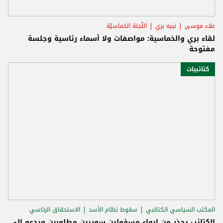
علاء موسى
نبيه بري
اللّجنة الخماسيّة
لقاء بري والخماسية: مواصفات ولا أسماء رئاسية وجلسة
مفتوحة
كتائبيات
المكتب السياسي الكتائبي
سقوط نظام الأسد
الاستحقاق الرئاسي
الكتائب يحذر من إيواء مسؤولين سوريين مطلوبين ويدعو إلى