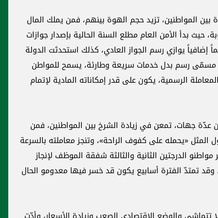
ل
ت
ad
لة
مقالات مختارة
رعة
حال
ّت