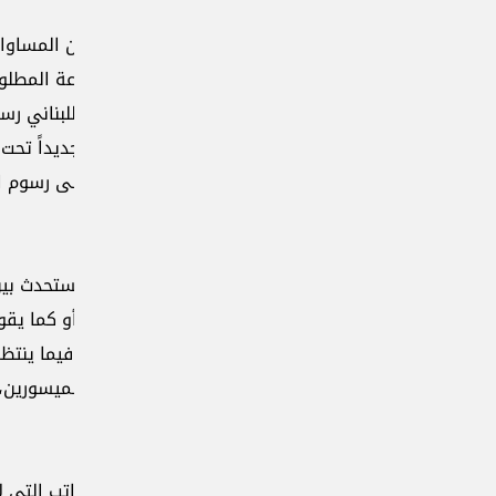
ن المساواة بين المواطنين، تزيد حجم الهوة بينهم، فمن يملك الما
ة المطلوبة، حيث بدأ الأمن العام مطلع السنة الحالية بإصدار جوازا
ناني رسماً إضافياً يوازي رسم الجواز العادي، كذلك استحدثت الدو
قانون موازنة 2024 رسماً جديداً تحت مسمّى رسم بدل خدمات سريعة وطارئة، يسمح للمواطن
 على رسوم المعاملة الرسمية، يكون على قدر إمكاناته المادية لإتمام
مستحدث بين عدّة جهات، تمعن في زيادة الشرخ بين المواطنين، فمن
أو كما يقول المثل «يحمله على كفوف الراحة»، وتنجز معاملته بالس
فيما ينتظر مواطنو الدرجتين الثانية والثالثة شفقة الموظف لإنجاز
يسورين، وقد تمتدّ الفترة أسابيع يكون قد خسر فيها معدومو ال
تب التي لا تتماشى والوضع الاقتصادي الصعب وزيادة الأسعار، وأد