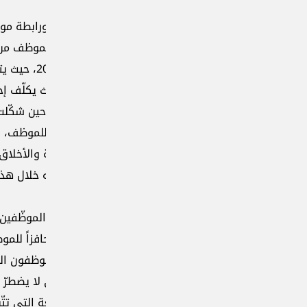
رابطة موظفي القطاع العام أضربت أشهراً احتجاجاً على تدنّي الرو
الموظف من الالتحاق بعمله، استبق العديد من الموظفين في بعض
الدوائر الرسم الذي ورد في موازنة 2024، حيث يتقاضون بدلاً مادياً عن المعاملات التي ينجزونها، سواء ف
 يكلّف إخراج القيد الافرادي مئة ألف ليرة، والعائلي مئتي ألف، م
ن شكّلت للبعض فرصةً لجمع مبالغ مالية كبيرة يومياً، يحدّدها أحد
اً للموظف، ويشير الى أنّ ذلك لا يسري على الجميع، فالبعض يقوم
والأخلاق المهنية، فيما يعمد البعض الآخر لتعويض ما مرّ به على
لال هذه الفترة، وبدا عليه البذخ وصولاً الى السفر والسياحة.
لموظّفين الى أنّ الرسم الذي استحدثته الدولة في الموازنة معتم
افزاً للموظف للعمل، وينهي ظاهرة الرشوة والفساد في الادارة
موظفون اليوم بدلاً من إنجاز المعاملات يريح المواطن لجهة تسيير
ا يضطرّ الى أن يدفع راتبه ثمن بنزين ومواصلات، ويبقي عائلته م
 التي تتّبع كانت محطّ اقتراح من جهات رسمية.