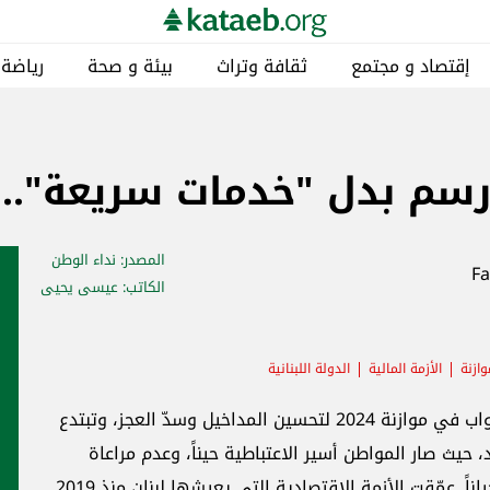
رياضة
مناطق
خاص
كتائبيات
.. بالرُشى
وطن
يحيى
أخبار ذات صلة
محليات
بتدع
الأزمة الاقتصادية التي يعيشها لبنان منذ 2019