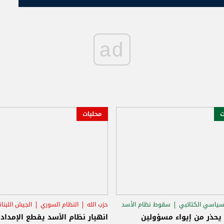
محليات
الجيش اللبناني
سامي الجميّل
سقوط نظام الأسد
الاغتيالات
ع الإمداد عن
الجميّل: الوصايات انتهت ولبنان حر