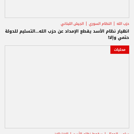
حزب الله
النظام السوري
الجيش اللبناني
انهيار نظام الأسد يقطع الإمداد عن حزب الله...التسليم للدولة
حتمي وإلا!
محليات
سامي الجميّل
سقوط نظام الأسد
الاغتيالات