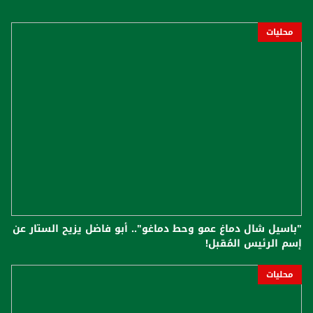
محليات
"باسيل شال دماغ عمو وحط دماغو".. أبو فاضل يزيح الستار عن
إسم الرئيس المُقبل!
محليات