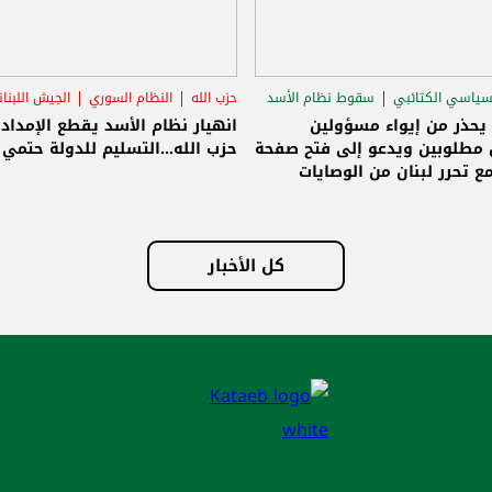
سياسي الكتائبي
سقوط نظام الأسد
حزب الله
النظام السوري
الجيش اللبنا
قاق الرئاسي
 يحذر من إيواء مسؤولين
انهيار نظام الأسد يقطع الإمداد
مطلوبين ويدعو إلى فتح صفحة
حزب الله...التسليم للدولة حتمي و
ع تحرر لبنان من الوصايات
لات
كل الأخبار