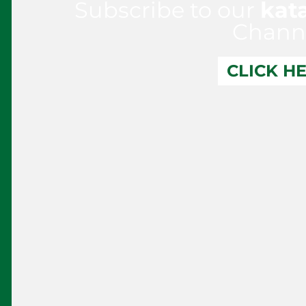
Subscribe to our
kat
Chann
CLICK H