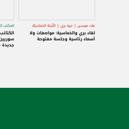
علاء موسى
نبيه بري
اللّجنة الخماسيّة
المكتب ال
الاستح
لقاء بري والخماسية: مواصفات ولا
الكتائب
أسماء رئاسية وجلسة مفتوحة
سوريين 
جديدة م
والاحتلا