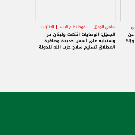
ني
سامي الجميّل
سقوط نظام الأسد
الاغتيالات
 عن
الجميّل: الوصايات انتهت ولبنان حر
إلا!
وسنبنيه على أسس جديدة وصافرة
الانطلاق تسليم سلاح حزب الله للدولة