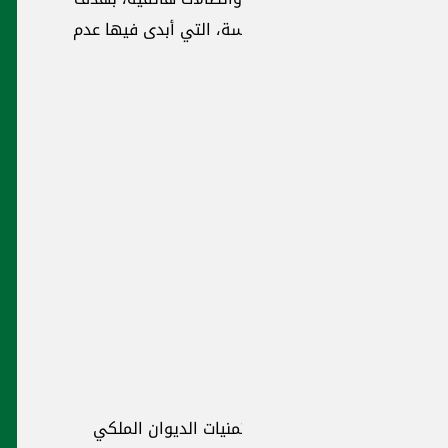
الية القيادة
حب على
هدوء والتبصّر