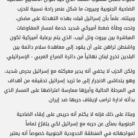
الضاحية الجنوبية وبيروت ما شكل عنصر راحة نسبية للحزب
وبيئته، علماً بأن إسرائيل قبلت بهذه التهدئة على مضض،
وتحت وطأة ضغط أميركي شديد خدمة لمسار المفاوضات
المباشرة بين بيروت وتل أبيب، الذي يتم برعاية أميركية لكون
واشنطن تراهن على أن يقود إلى معاهدة سلام دائمة بين
البلدين تخرج لبنان نهائياً من دائرة الصراع العربي - الإسرائيلي.
ولكن الحزب لا يخفي أنه يدير معركته مع إسرائيل بحرص شديد،
وهو يتحاشى الانجرار إلى ما تريد إسرائيل تحقيقه من أهداف
في المرحلة الحالية وأبرزها ممارسة اعتراضها على المسار الذي
بدأته ادارة ترامب لإيقاف حربها ضد إيران.
وبناءً على ذلك فإنه لا يكتم أنه حريص على إبقاء الضاحية
الجنوبية بمنأى عن حربه مع إسرائيل لكي يتفرّغ تماماً
لمواجهاته في المنطقة الحدودية الجنوبية خصوصاً أنه يعتبر