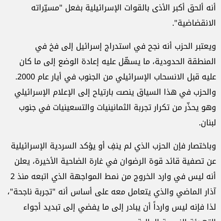
أنه ألحق أكبر الأذى بالقوات الإسرائيلية بفعل "مسيّراته
الانقضاضية".
ويعتبر الحزب أنه نجح في استدراج إسرائيل إلى فخ في
المنطقة الحدودية، ما يسهّل عليه إعادة الوضع إلى ما كان
عليه قبل الانسحاب الإسرائيلي من الجنوب في أيار عام 2000.
والحزب في هذا السياق ينصت بارتياح إلى الإعلام الإسرائيلي
وهو يحذّر من تكرار تجربة الثمانينيات والتسعينيات في جنوب
لبنان.
وباختصار فإن الحزب الذي لم ينفِ أو يؤكد السردية الإسرائيلية
عن تصفية قائد قوة الرضوان في غارة الضاحية الأخيرة، يعلن
أنه ليس في وارد الخروج من نمط المواجهة الذي اتبعه منذ 2
آذار الماضي والذي يتعامل معه على أساس أنه "تجربة ناجحة"،
لذا فإنه ليس وارداً أن يبادر إلى ما يفضي إلى تبديد أجواء