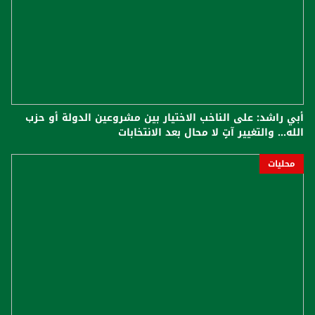
أبي راشد: على الناخب الاختيار بين مشروعين الدولة أو حزب
الله... والتغيير آتٍ لا محال بعد الانتخابات
محليات