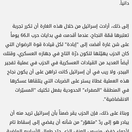
دانياً.
إلى ذلك، أرادت إسرائيل من خلال هذه الغارة أن تكرر تجربة
تعتبرها قمّة النجاح، عندما أقدمت في بدايات حرب الـ66 يوماً
على شن غارة أفضت إلى "إبادة" لكل قيادة قوة الرضوان التي
كان الحزب يهيّئها لتكون درّة التاج في جهازه العسكري، وقتلت
أيضاً العديد من القيادات العسكرية في الحزب في عملية تفجير
البيجر، ولا ريب في أن إسرائيل كانت تراهن على أن يكون نجاح
هذه العملية غطاءً يستر على الضربات التي يتلقاها عسكرها
في المنطقة "الصفراء" الحدودية بفعل تكتيك "المسيّرات
الانقضاضية".
وبناءً على ذلك، فإن الحزب يقر ضمناً بأن إسرائيل تريد منه أن
يبادر هو إلى ردّ "متهوّر" من شأنه أن يفضي إلى إسقاط تام
لأجواء خفض منسوب العنف الذي حيّد طوال الأسابيع الماضية