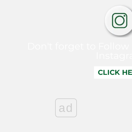
Don't forget to Follow
Instag
CLICK H
ad