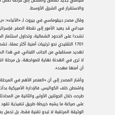
سياسي جديد تسعى واشنطن إلى فرضه ضمن ترتيب
والاستقرار في الشرق الأوسط.
وقال مصدر ديبلوماسي في بيروت لـ «الأنباء»: 
ميداني قد يعيد الأمور إلى نقطة الصفر. فإسرائي
تشددا على الحدود الشمالية، وتحاول استثمار الض
1701 التقليدي نحو ترتيبات أمنية أكثر عمقا، 
تهديد مستقبلي من الجانب اللبناني. في هذا السي
لا ترى في الهدنة نهاية للمواجهة، بل مرحلة ان
أن أمنها مهدد».
وأشار المصدر إلى أن «العنصر الأهم في المرحلة
واشنطن خلف الكواليس. فالإدارة الأميركية بدأت
طرحت خلال الجولتين الأولى والثانية من المحادث
على صياغة ما يشبه خريطة طريق تنفيذية تقود ت
الوثيقة المرتقبة لا تبدو تقنية فقط، بل تحمل بعد