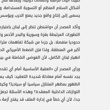
تثبيت آليات مراقبة وضمانات دولية، وبعدها فت
أشكال السلام المنظم أو التسوية المستدامة. وهذ
يسعى إلى إنتاج واقع جديد يمنع الحرب ويؤسس لم
وأكد المصدر أن «واشنطن تنظر إلى لبنان باعتب
التطورات المرتبطة بغزة وسورية والبحر الأحمر وال
حدوديا منفصلا، بل جزءا من شبكة تفاهمات متراب
أكبر في المنطقة. ولذا فإن الضغط الأميركي الح
انهيار لبنان الكامل، لأن الفوضى الشاملة في بير
ورأى المصدر أن «العقبة الأساسية أمام أي تقدم 
يجد نفسه أمام معادلة شديدة التعقيد: كيف ي
الظهور بمظهر المتنازل سياسيا أو سياديا؟ وكيف
التوازنات الداخلية المعقدة؟ وهذه الأسئلة تجع
جدا، لأن أي خطأ في إدارة الملف قد يفتح أزمة د