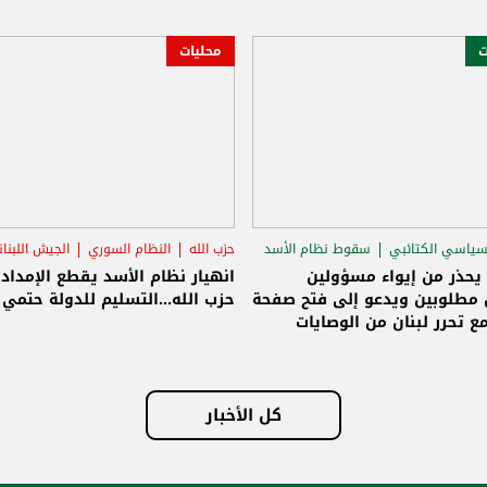
ت
محليات
سياسي الكتائبي
سقوط نظام الأسد
حزب الله
النظام السوري
الجيش اللبنا
قاق الرئاسي
 يحذر من إيواء مسؤولين
انهيار نظام الأسد يقطع الإمداد
مطلوبين ويدعو إلى فتح صفحة
حزب الله...التسليم للدولة حتمي و
ع تحرر لبنان من الوصايات
لات
كل الأخبار