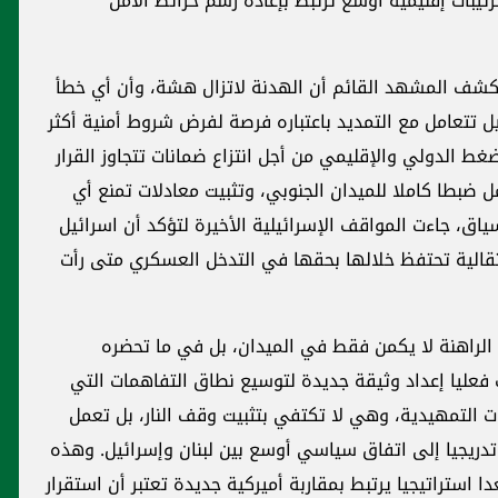
ات إقليمية أوسع ترتبط بإعادة رسم خرائط الأمن
«يكشف المشهد القائم أن الهدنة لاتزال هشة، وأن أي خطأ
ل تتعامل مع التمديد باعتباره فرصة لفرض شروط أمنية أكثر
غط الدولي والإقليمي من أجل انتزاع ضمانات تتجاوز القرار
تشمل ضبطا كاملا للميدان الجنوبي، وتثبيت معادلات تمنع أي
اق، جاءت المواقف الإسرائيلية الأخيرة لتؤكد أن اسرائيل
تقالية تحتفظ خلالها بحقها في التدخل العسكري متى رأت
 الراهنة لا يكمن فقط في الميدان، بل في ما تحضره
 فعليا إعداد وثيقة جديدة لتوسيع نطاق التفاهمات التي
ات التمهيدية، وهي لا تكتفي بتثبيت وقف النار، بل تعمل
دريجيا إلى اتفاق سياسي أوسع بين لبنان وإسرائيل. وهذه
ا استراتيجيا يرتبط بمقاربة أميركية جديدة تعتبر أن استقرار