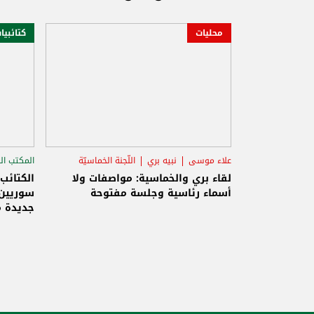
محليات
كتائبيا
علاء موسى
نبيه بري
اللّجنة الخماسيّة
المكتب ال
الاستح
لقاء بري والخماسية: مواصفات ولا
الكتائب
أسماء رئاسية وجلسة مفتوحة
سوريين 
جديدة م
والاحتلا