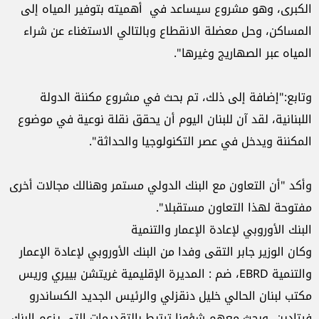
الكبرى، وهو مشروع سيساعد في أهميته بتوفير المياه إلى
المساكن، وحل معضلة الانقطاع وبالتالي الاستغناء عن شراء
المياه عبر الصهاريج وغيرها".
وتابع:"إضافة إلى ذلك، تم بحث في مشروع مكننة الدولة
اللبنانية، لقد آن للبنان اليوم أن يحقق نقلة نوعية في موضوع
المكننة ويدخل في عصر التكنولوجيا والحداثة".
وأكد "أن التعاون مع البنك الدولي مستمر وهنالك مجالات أخرى
مفتوحة لهذا التعاون مستقبلا".
البنك الأوروبي لإعادة الإعمار والتنمية
وكان الوزير جابر التقى وفدا من البنك الأوروبي لإعادة الإعمار
والتنمية EBRD، ضم : المديرة الإقليمية غريتشن بييري وريس
مكتب لبنان الحالي خليل دنقزلي والرئيس الجديد الكساندرو
فيتادين، وبحث معهم شؤونا ترتبط بالتقديمات التي يزعم البنك