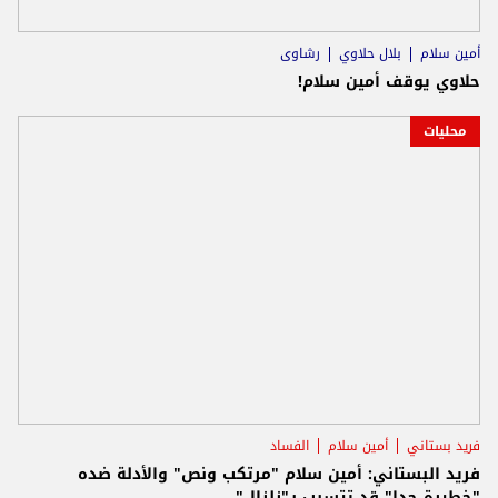
أمين سلام
بلال حلاوي
رشاوى
حلاوي يوقف أمين سلام!
محليات
فريد بستاني
أمين سلام
الفساد
فريد البستاني: أمين سلام "مرتكب ونص" والأدلة ضده
"خطيرة جدا" قد تتسبب بـ"زلزال"