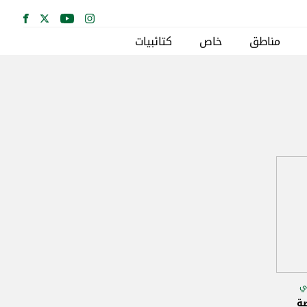
مناطق
خاص
كتائبيات
بي
ة