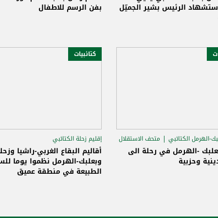
ستشهاد الرئيس بشير الجميّل
بفن الرسم للاطفال
ات
كتائبيات
بك-الهرمل الكتائبي
متحف الاستقلال
إقليم زحلة الكتائبي
إقليم البقاع الغربي الكتائبي
علبك -الهرمل في رحلة الى
أقاليم البقاع الغربي-راشيا وزحل
ينية وحزبية
إقليم بعلبك-الهرمل الكتائبي
وبعلبك-الهرمل نظموا يوما للس
الطبيعة في منطقة عميق